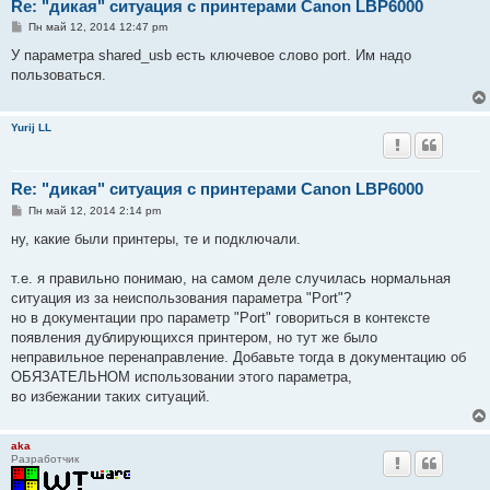
Re: "дикая" ситуация с принтерами Canon LBP6000
С
Пн май 12, 2014 12:47 pm
о
о
У параметра shared_usb есть ключевое слово port. Им надо
б
пользоваться.
щ
е
н
и
Yurij LL
е
Re: "дикая" ситуация с принтерами Canon LBP6000
С
Пн май 12, 2014 2:14 pm
о
о
ну, какие были принтеры, те и подключали.
б
щ
е
т.е. я правильно понимаю, на самом деле случилась нормальная
н
ситуация из за неиспользования параметра "Port"?
и
е
но в документации про параметр "Port" говориться в контексте
появления дублирующихся принтером, но тут же было
неправильное перенаправление. Добавьте тогда в документацию об
ОБЯЗАТЕЛЬНОМ использовании этого параметра,
во избежании таких ситуаций.
aka
Разработчик