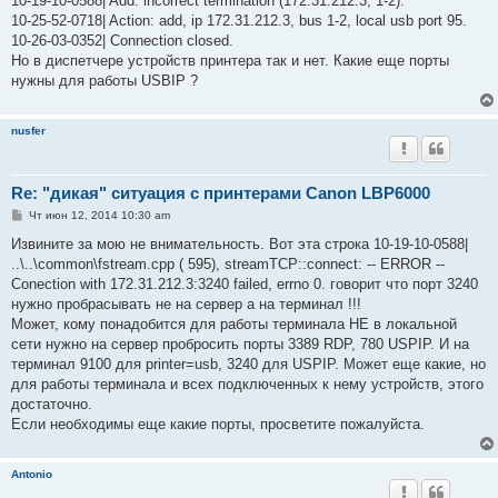
10-19-10-0588| Add: incorrect termination (172.31.212.3, 1-2).
10-25-52-0718| Action: add, ip 172.31.212.3, bus 1-2, local usb port 95.
10-26-03-0352| Connection closed.
Но в диспетчере устройств принтера так и нет. Какие еще порты
нужны для работы USBIP ?
nusfer
Re: "дикая" ситуация с принтерами Canon LBP6000
С
Чт июн 12, 2014 10:30 am
о
о
Извините за мою не внимательность. Вот эта строка 10-19-10-0588|
б
..\..\common\fstream.cpp ( 595), streamTCP::connect: -- ERROR --
щ
е
Conection with 172.31.212.3:3240 failed, errno 0. говорит что порт 3240
н
нужно пробрасывать не на сервер а на терминал !!!
и
е
Может, кому понадобится для работы терминала НЕ в локальной
сети нужно на сервер пробросить порты 3389 RDP, 780 USPIP. И на
терминал 9100 для printer=usb, 3240 для USPIP. Может еще какие, но
для работы терминала и всех подключенных к нему устройств, этого
достаточно.
Если необходимы еще какие порты, просветите пожалуйста.
Antonio