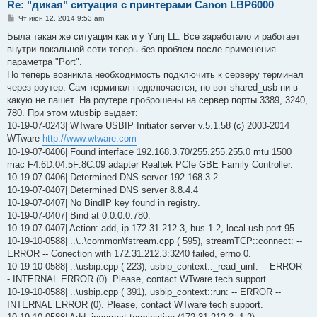
Re: "дикая" ситуация с принтерами Canon LBP6000
С
Чт июн 12, 2014 9:53 am
о
о
Была такая же ситуация как и у Yurij LL. Все заработало и работает
б
внутри локальной сети теперь без проблем после применения
щ
е
параметра "Port".
н
Но теперь возникла необходимость подключить к серверу терминал
и
е
через роутер. Сам терминал подключается, но вот shared_usb ни в
какую не пашет. На роутере проброшены на сервер порты 3389, 3240,
780. При этом wtusbip выдает:
10-19-07-0243| WTware USBIP Initiator server v.5.1.58 (c) 2003-2014
WTware
http://www.wtware.com
10-19-07-0406| Found interface 192.168.3.70/255.255.255.0 mtu 1500
mac F4:6D:04:5F:8C:09 adapter Realtek PCIe GBE Family Controller.
10-19-07-0406| Determined DNS server 192.168.3.2
10-19-07-0407| Determined DNS server 8.8.4.4
10-19-07-0407| No BindIP key found in registry.
10-19-07-0407| Bind at 0.0.0.0:780.
10-19-07-0407| Action: add, ip 172.31.212.3, bus 1-2, local usb port 95.
10-19-10-0588| ..\..\common\fstream.cpp ( 595), streamTCP::connect: --
ERROR -- Conection with 172.31.212.3:3240 failed, errno 0.
10-19-10-0588| ..\usbip.cpp ( 223), usbip_context::_read_uinf: -- ERROR -
- INTERNAL ERROR (0). Please, contact WTware tech support.
10-19-10-0588| ..\usbip.cpp ( 391), usbip_context::run: -- ERROR --
INTERNAL ERROR (0). Please, contact WTware tech support.