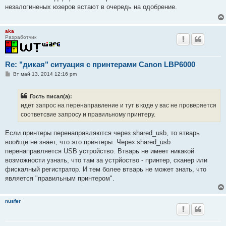
б
незалогиненых юзеров встают в очередь на одобрение.
щ
е
н
и
aka
е
Разработчик
Re: "дикая" ситуация с принтерами Canon LBP6000
С
Вт май 13, 2014 12:16 pm
о
о
б
Гость писал(а):
щ
е
идет запрос на перенаправление и тут в коде у вас не проверяется
н
соответсвие запросу и правильному принтеру.
и
е
Если принтеры перенаправляются через shared_usb, то втварь
вообще не знает, что это принтеры. Через shared_usb
перенаправляется USB устройство. Втварь не имеет никакой
возможности узнать, что там за устрйоство - принтер, сканер или
фискалный регистратор. И тем более втварь не может знать, что
является "правильным принтером".
nusfer