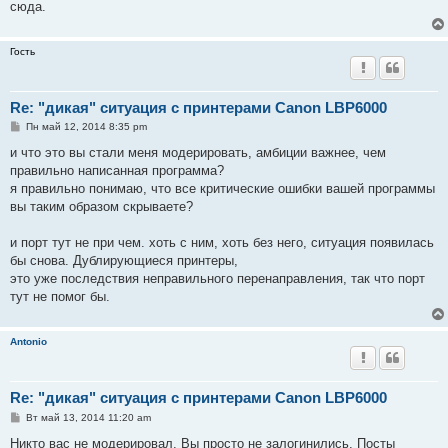
сюда.
Гость
Re: "дикая" ситуация с принтерами Canon LBP6000
С
Пн май 12, 2014 8:35 pm
о
о
и что это вы стали меня модерировать, амбиции важнее, чем
б
правильно написанная программа?
щ
е
я правильно понимаю, что все критические ошибки вашей программы
н
вы таким образом скрываете?
и
е
и порт тут не при чем. хоть с ним, хоть без него, ситуация появилась
бы снова. Дублирующиеся принтеры,
это уже последствия неправильного перенаправления, так что порт
тут не помог бы.
Antonio
Re: "дикая" ситуация с принтерами Canon LBP6000
С
Вт май 13, 2014 11:20 am
о
о
Никто вас не модерировал. Вы просто не залогинились. Посты