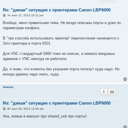
Re: "дикая" ситуация с принтерами Canon LBP6000
С
Чт июн 12, 2014 10:11 pm
о
о
Вообще, имхо правильная тема. Не везде описаны порты в доке по
б
параметрам конфига.
щ
е
н
В "три способа использовать принтер" перечисление начинается с
и
е
2ого принтера и порта 9101.
Для VNC стандартный 5900 тоже не описан, а немало виндовых
админов с VNC никогда не работали.
Да, я знаю, что клиенты без указания порта полезут куда надо. Но
иногда админу надо знать, куда.
Antonio
Re: "дикая" ситуация с принтерами Canon LBP6000
С
Вт июл 29, 2014 12:56 am
о
о
Ака, впиши в мануал про shared_usb про порты!
б
щ
е