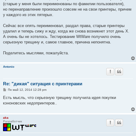
(старые у меня были переименованы по фамилии пользователя),
но перенаправление произошло совсем не на свои принтеры, причем
у каждого из этих пятерых.
Сейчас все опять переименовал, раздал права, старые принтеры
удалил и теперь сижу и жду, когда же снова возникнет этот день Х.
А очень бы не хотелось. Тестирование WtWare получило очень
серьезную трещину и, самое главное, причина непонятна.
Поделитесь мыслями, пожалуйста.
Antonio
Re: "дикая" ситуация с принтерами
С
Пн май 12, 2014 12:28 pm
о
о
Есть мысль, что серьезную трещину получила идея покупки
б
кэноновских недопринтеров..
щ
е
н
и
aka
е
Разработчик