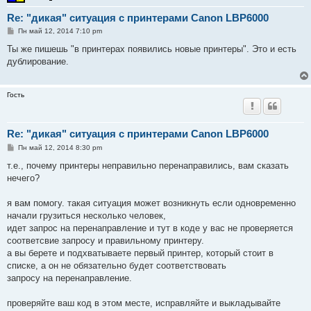
Re: "дикая" ситуация с принтерами Canon LBP6000
С
Пн май 12, 2014 7:10 pm
о
о
Ты же пишешь "в принтерах появились новые принтеры". Это и есть
б
дублирование.
щ
е
н
и
Гость
е
Re: "дикая" ситуация с принтерами Canon LBP6000
С
Пн май 12, 2014 8:30 pm
о
о
т.е., почему принтеры неправильно перенаправились, вам сказать
б
нечего?
щ
е
н
я вам помогу. такая ситуация может возникнуть если одновременно
и
е
начали грузиться несколько человек,
идет запрос на перенаправление и тут в коде у вас не проверяется
соответсвие запросу и правильному принтеру.
а вы берете и подхватываете первый принтер, который стоит в
списке, а он не обязательно будет соответствовать
запросу на перенаправление.
проверяйте ваш код в этом месте, исправляйте и выкладывайте