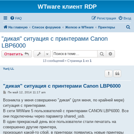
WTware клиент RDP
FAQ
Регистрация
Вход
П
На главную
Список форумов
Железо и WTware
Принтеры
о
"дикая" ситуация с принтерами Canon
и
LBP6000
с
Поиск
Расширен
Ответить
к
13 сообщений • Страница
1
из
1
Yurij LL
"дикая" ситуация с принтерами Canon LBP6000
С
Пн май 12, 2014 11:17 am
о
о
Возникла у меня совершенно "дикая" (для меня, по крайней мере)
б
ситуация с принтерами.
щ
е
В сети WtWare 5 пользователей c принтерами CANON LBP6000. Все
н
они подключены через параметр shared_usb.
и
е
В один прекрасный день все пользователи стали печатать на
совершенно другие принтера,
произошел какой-то сбой, в принтерах появились новые принтеры