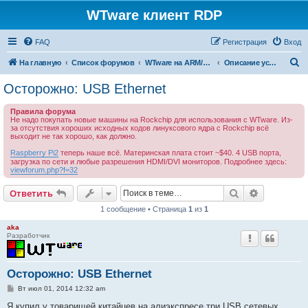
WTware клиент RDP
FAQ
Регистрация
Вход
П
На главную
Список форумов
WTware на ARM/Rockchip - больше не работает
Описание устройств. Микрокомпьютеры на процессорах ARM
о
Осторожно: USB Ethernet
и
Правила форума
с
Не надо покупать новые машины на Rockchip для использования с WTware. Из-
за отсутствия хороших исходных кодов линуксового ядра с Rockchip всё
к
выходит не так хорошо, как должно.
Raspberry Pi2
теперь наше всё. Материнская плата стоит ~$40. 4 USB порта,
загрузка по сети и любые разрешения HDMI/DVI мониторов. Подробнее здесь:
viewforum.php?f=32
Поиск
Расширен
Ответить
1 сообщение • Страница
1
из
1
aka
Разработчик
Осторожно: USB Ethernet
С
Вт июл 01, 2014 12:32 am
о
о
Я купил у товарищей китайцев на алиэкспресе три USB сетевых