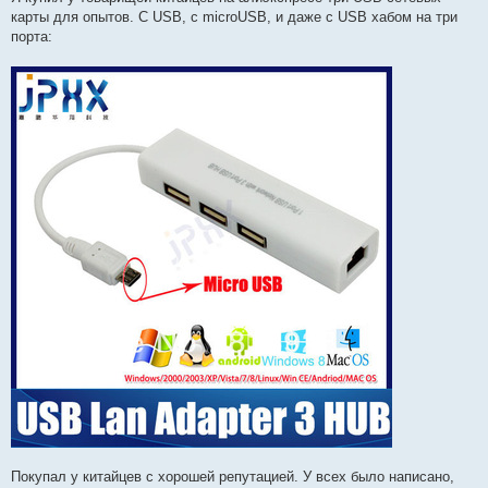
б
карты для опытов. С USB, с microUSB, и даже с USB хабом на три
щ
е
порта:
н
и
е
Покупал у китайцев с хорошей репутацией. У всех было написано,