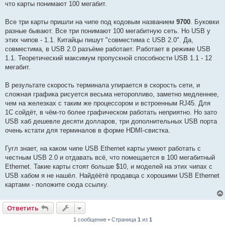
что карты понимают 100 мегабит.
Все три карты пришли на чипе под кодовым названием
9700
. Буковки
разные бывают. Все три понимают 100 мегабитную сеть. Но USB у
этих чипов - 1.1. Китайцы пишут "совместима с USB 2.0". Да,
совместима, в USB 2.0 разъёме работает. Работает в режиме USB
1.1. Теоретический максимум пропускной способности USB 1.1 - 12
мегабит.
В результате скорость терминала упирается в скорость сети, и
сложная графика рисуется весьма неторопливо, заметно медленнее,
чем на железках с таким же процессором и встроенным RJ45. Для
1С сойдёт, в чём-то более графическом работать неприятно. Но зато
USB хаб дешевле десяти долларов, три дополнительных USB порта
очень кстати для терминалов в форме HDMI-свистка.
Гугл знает, на каком чипе USB Ethernet карты умеют работать с
честным USB 2.0 и отдавать всё, что помещается в 100 мегабитный
Ethernet. Такие карты стоят больше $10, и моделей на этих чипах с
USB хабом я не нашёл. Найдёётё продавца с хорошими USB Ethernet
картами - положите сюда ссылку.
Ответить
1 сообщение • Страница
1
из
1