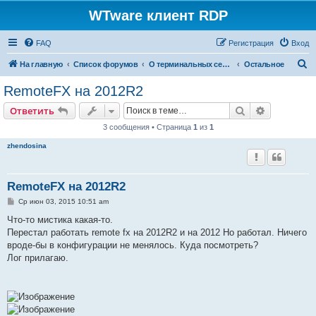
WTware клиент RDP
FAQ
Регистрация
Вход
П
На главную
Список форумов
О терминальных серверах
Остальное
о
RemoteFX на 2012R2
и
Поиск
Расширен
Ответить
с
3 сообщения • Страница
1
из
1
к
zhendosina
RemoteFX на 2012R2
С
Ср июн 03, 2015 10:51 am
о
о
Что-то мистика какая-то.
б
Перестал работать remote fx на 2012R2 и на 2012 Но работал. Ничего
щ
е
вроде-бы в конфигурации не менялось. Куда посмотреть?
н
Лог прилагаю.
и
е