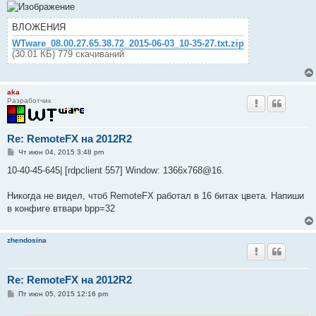
ВЛОЖЕНИЯ
WTware_08.00.27.65.38.72_2015-06-03_10-35-27.txt.zip
(30.01 КБ) 779 скачиваний
aka
Разработчик
Re: RemoteFX на 2012R2
С
Чт июн 04, 2015 3:48 pm
о
о
10-40-45-645| [rdpclient 557] Window: 1366x768@16.
б
щ
е
Никогда не видел, чтоб RemoteFX работал в 16 битах цвета. Напиши
н
в конфиге втвари bpp=32
и
е
zhendosina
Re: RemoteFX на 2012R2
С
Пт июн 05, 2015 12:16 pm
о
о