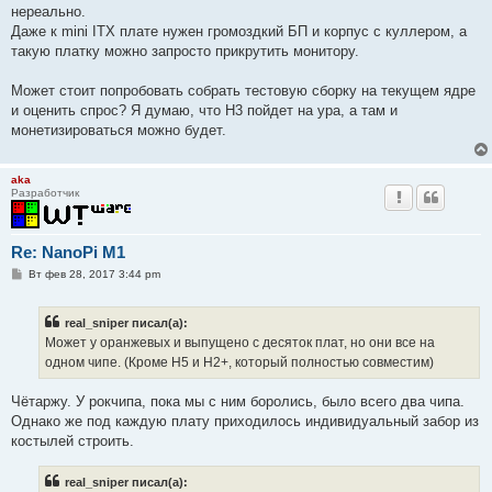
нереально.
Даже к mini ITX плате нужен громоздкий БП и корпус с куллером, а
такую платку можно запросто прикрутить монитору.
Может стоит попробовать собрать тестовую сборку на текущем ядре
и оценить спрос? Я думаю, что H3 пойдет на ура, а там и
монетизироваться можно будет.
aka
Разработчик
Re: NanoPi M1
С
Вт фев 28, 2017 3:44 pm
о
о
б
real_sniper писал(а):
щ
е
Может у оранжевых и выпущено с десяток плат, но они все на
н
одном чипе. (Кроме Н5 и Н2+, который полностью совместим)
и
е
Чётаржу. У рокчипа, пока мы с ним боролись, было всего два чипа.
Однако же под каждую плату приходилось индивидуальный забор из
костылей строить.
real_sniper писал(а):