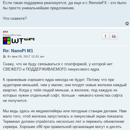
Если такая поддержка реализуется, да еще и с RemoteFX - это было
бы просто уникальнейшее предложение.
Что скажете?
aka
Разработчик
Re: NanoPi M1
С
Вт фев 28, 2017 12:01 am
о
о
Скажу, что не буду связываться с платформой, у которой нет
б
СВЕЖЕГО и ПОДДЕРЖИВАЕМОГО линуксового ядра.
щ
е
н
К оранжевым хорошего ядра никогда не будет. Потому что при
и
е
аудитории меньшей, чем у малин, они плодят новые железки каждый
квартал. Когда у тебя людей меньше, а железок, под каждую из
которых нужен отдельный софт, больше - никакого качества софта
не получится.
Мы ведь здесь не медиаплейеры или погодные станции делаем. Нам
мало того, чтоб железка запустилась и линуксовый экран показала.
Терминал должен отработать несколько лет и пережить обновление
сервера. Хорошие x86 при правильной организации могут и десять