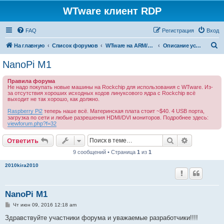
WTware клиент RDP
FAQ
Регистрация
Вход
П
На главную
Список форумов
WTware на ARM/Rockchip - больше не работает
Описание устройств. Микрокомпьютеры на процессорах ARM
о
NanoPi M1
и
Правила форума
с
Не надо покупать новые машины на Rockchip для использования с WTware. Из-
за отсутствия хороших исходных кодов линуксового ядра с Rockchip всё
к
выходит не так хорошо, как должно.
Raspberry Pi2
теперь наше всё. Материнская плата стоит ~$40. 4 USB порта,
загрузка по сети и любые разрешения HDMI/DVI мониторов. Подробнее здесь:
viewforum.php?f=32
Поиск
Расширен
Ответить
9 сообщений • Страница
1
из
1
2010kira2010
NanoPi M1
С
Чт июн 09, 2016 12:18 am
о
о
Здравствуйте участники форума и уважаемые разработчики!!!!
б