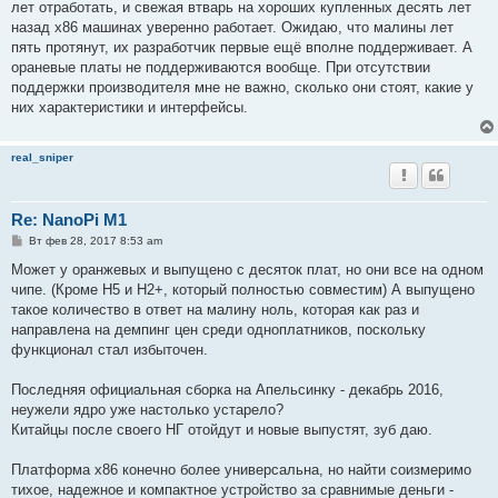
лет отработать, и свежая втварь на хороших купленных десять лет
назад x86 машинах уверенно работает. Ожидаю, что малины лет
пять протянут, их разработчик первые ещё вполне поддерживает. А
ораневые платы не поддерживаются вообще. При отсутствии
поддержки производителя мне не важно, сколько они стоят, какие у
них характеристики и интерфейсы.
real_sniper
Re: NanoPi M1
С
Вт фев 28, 2017 8:53 am
о
о
Может у оранжевых и выпущено с десяток плат, но они все на одном
б
чипе. (Кроме Н5 и Н2+, который полностью совместим) А выпущено
щ
е
такое количество в ответ на малину ноль, которая как раз и
н
направлена на демпинг цен среди одноплатников, поскольку
и
е
функционал стал избыточен.
Последняя официальная сборка на Апельсинку - декабрь 2016,
неужели ядро уже настолько устарело?
Китайцы после своего НГ отойдут и новые выпустят, зуб даю.
Платформа x86 конечно более универсальна, но найти соизмеримо
тихое, надежное и компактное устройство за сравнимые деньги -