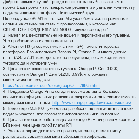
о
Доброго времени суток! Прежде всего хотелось бы сказать что
б
проект Ваш проект - это прекрасное решение и я удивлен количеству
щ
е
поддерживаемых платформ! Титанический труд!
н
По поводу nanoPi M1 и "Нельзя. Мы уже обожглись на рокчипах и
и
е
больше не станем работать с процессорами, к которым нет
СВЕЖЕГО и ПОДДЕРЖИВАЕМОГО линуксового ядра." :
1. NanoPi M1 действительно не пошел и перспективы его туманны.
Это проблема многих одноплатников.
2. Allwinner H3 (и совместимый с ним H2+) - очень интересная
платформа. Его использует Banana Pi, Orange Pi и много других
плат. (A20 и А31 тоже достаточно популярны, но с исходниками
туговато да и устарели уже)
3. Цена на эти решения очень гуманна: Orange Pi One 9.99$,
совместимый Orange Pi Zero 512Mb 8.99$, что рождает
многотысячные продажи:
https://ru.aliexpress.com/store/group/O ... 79805.html
4. Поддержка Orange Pi на сегодня весьма активна, большое
количество официальных релизов от разработчиков и совместимость
между разными платами.
http://www.orangepi.org/downloadresources/
5. Видеоядро Mali400 - уже давно разобрано по винтикам и всячески
поддерживается, что позволяет использовать чип на полную.
6. Цена за готовое к работе изделие (orange Pi + лицензия + корпус и
БП) ниже, чем цена голой платы RPi.
7. Эта платформа достаточно производительна, а платы могут
располагать самыми разными наборами интерфейсов.