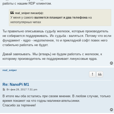
работы с нашим RDP клиентом.
real_sniper писал(а):
У меня у самого
валяется планшет и два телефона
на
непопулярных чипах
Ты правильно описываешь судьбу железок, которые производитель
не собирается поддерживать. Их судьба - валяться. Потому что если
фундамент - ядро - недопиленое, то и прикладной софт повех него
стабильно работать не будет.
Давай завязывать. Мы (втварь) не будем работать с железом, к
которому производитель не поддерживает линуксовые ядра.
real_sniper
Re: NanoPi M1
С
Вт фев 28, 2017 7:31 pm
о
о
В итоге мы оба остались при своем мнении. В любом случае, только
б
время покажет на что годны малинки-апельсинки.
щ
е
Спасибо за терпение!
н
и
е