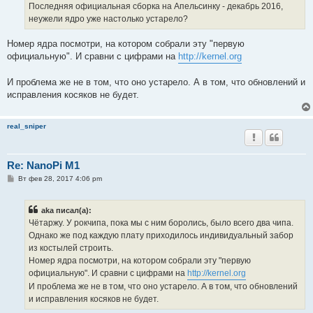
Последняя официальная сборка на Апельсинку - декабрь 2016,
неужели ядро уже настолько устарело?
Номер ядра посмотри, на котором собрали эту "первую
официальную". И сравни с цифрами на
http://kernel.org
И проблема же не в том, что оно устарело. А в том, что обновлений и
исправления косяков не будет.
real_sniper
Re: NanoPi M1
С
Вт фев 28, 2017 4:06 pm
о
о
б
aka писал(а):
щ
е
Чётаржу. У рокчипа, пока мы с ним боролись, было всего два чипа.
н
Однако же под каждую плату приходилось индивидуальный забор
и
е
из костылей строить.
Номер ядра посмотри, на котором собрали эту "первую
официальную". И сравни с цифрами на
http://kernel.org
И проблема же не в том, что оно устарело. А в том, что обновлений
и исправления косяков не будет.