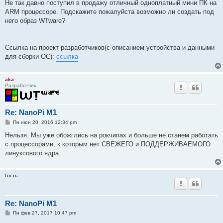
Не так давно поступил в продажу отличный одноплатный мини ПК на
щ
е
ARM процессоре. Подскажите пожалуйста возможно ли создать под
н
него образ WTware?
и
е
Ссылка на проект разработчиков(с описанием устройства и данными
для сборки ОС):
ссылка
aka
Разработчик
Re: NanoPi M1
С
Пн июн 20, 2016 12:34 pm
о
о
Нельзя. Мы уже обожглись на рокчипах и больше не станем работать
б
с процессорами, к которым нет СВЕЖЕГО и ПОДДЕРЖИВАЕМОГО
щ
е
линуксового ядра.
н
и
е
Гость
Re: NanoPi M1
С
Пн фев 27, 2017 10:47 pm
о