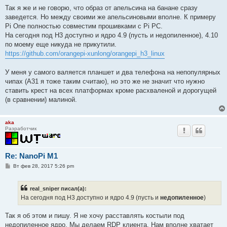
Так я же и не говорю, что образ от апельсина на банане сразу
заведется. Но между своими же апельсиновыми вполне. К примеру
Pi One полностью совместим прошивками с Pi PC.
На сегодня под H3 доступно и ядро 4.9 (пусть и недопиленное), 4.10
по моему еще никуда не прикутили.
https://github.com/orangepi-xunlong/orangepi_h3_linux
У меня у самого валяется планшет и два телефона на непопулярных
чипах (А31 я тоже таким считаю), но это же не значит что нужно
ставить крест на всех платформах кроме расхваленой и дорогущей
(в сравнении) малиной.
aka
Разработчик
Re: NanoPi M1
С
Вт фев 28, 2017 5:26 pm
о
о
б
real_sniper писал(а):
щ
е
На сегодня под H3 доступно и ядро 4.9 (пусть и
недопиленное
)
н
и
е
Так я об этом и пишу. Я не хочу расставлять костыли под
недопиленное ядро. Мы делаем RDP клиента. Нам вполне хватает