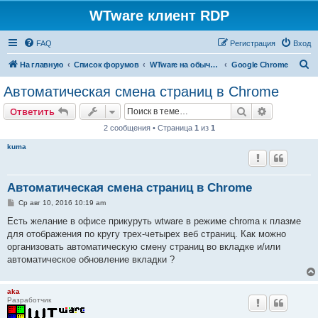
WTware клиент RDP
FAQ
Регистрация
Вход
П
На главную
Список форумов
WTware на обычных x86-совместимых компьютерах (PC)
Google Chrome
о
Автоматическая смена страниц в Chrome
и
Поиск
Расширен
Ответить
с
2 сообщения • Страница
1
из
1
к
kuma
Автоматическая смена страниц в Chrome
С
Ср авг 10, 2016 10:19 am
о
о
Есть желание в офисе прикуруть wtware в режиме chroma к плазме
б
для отображения по кругу трех-четырех веб страниц. Как можно
щ
е
организовать автоматическую смену страниц во вкладке и/или
н
автоматическое обновление вкладки ?
и
е
aka
Разработчик