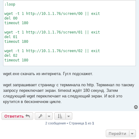
:loop

wget -t 1 http://10.1.1.76/screen/00 || exit

del 00

timeout 180

wget -t 1 http://10.1.1.76/screen/01 || exit

del 01

timeout 180

wget -t 1 http://10.1.1.76/screen/02 || exit

del 02

timeout 180

goto loop
wget.exe скачать из интернета. Гугл подскажет.
wget запрашивает страницу с терминала по http. Терминал по такому
запросу переключает экран. timeout ждёт 180 секунд. Затем
следующий wget переключает на следующий экран. И всё это
крутится в бесконечном цикле.
Ответить
2 сообщения • Страница
1
из
1
Перейти