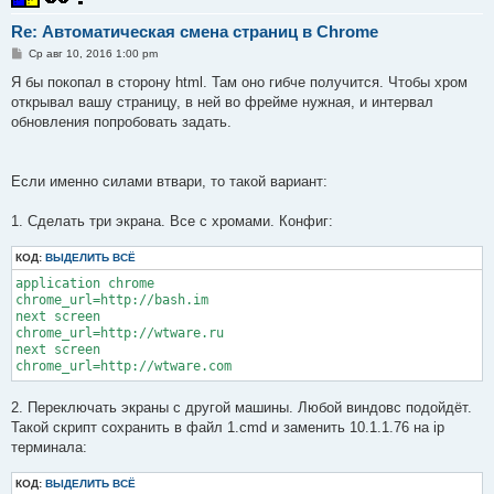
Re: Автоматическая смена страниц в Chrome
С
Ср авг 10, 2016 1:00 pm
о
о
Я бы покопал в сторону html. Там оно гибче получится. Чтобы хром
б
открывал вашу страницу, в ней во фрейме нужная, и интервал
щ
е
обновления попробовать задать.
н
и
е
Если именно силами втвари, то такой вариант:
1. Сделать три экрана. Все с хромами. Конфиг:
КОД:
ВЫДЕЛИТЬ ВСЁ
application chrome

chrome_url=http://bash.im

next screen

chrome_url=http://wtware.ru

next screen

chrome_url=http://wtware.com
2. Переключать экраны с другой машины. Любой виндовс подойдёт.
Такой скрипт сохранить в файл 1.cmd и заменить 10.1.1.76 на ip
терминала:
КОД:
ВЫДЕЛИТЬ ВСЁ