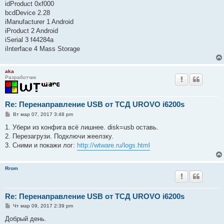
idProduct 0xf000
bcdDevice 2.28
iManufacturer 1 Android
iProduct 2 Android
iSerial 3 f44284a
iInterface 4 Mass Storage
aka
Разработчик
Re: Перенаправление USB от ТСД UROVO i6200s
С
Вт мар 07, 2017 3:48 pm
о
о
1. Убери из конфига всё лишнее. disk=usb оставь.
б
2. Перезагрузи. Подключи жеелзку.
щ
е
3. Сними и покажи лог:
http://wtware.ru/logs.html
н
и
е
Rrom
Re: Перенаправление USB от ТСД UROVO i6200s
С
Чт мар 09, 2017 2:39 pm
о
о
Добрый день.
б