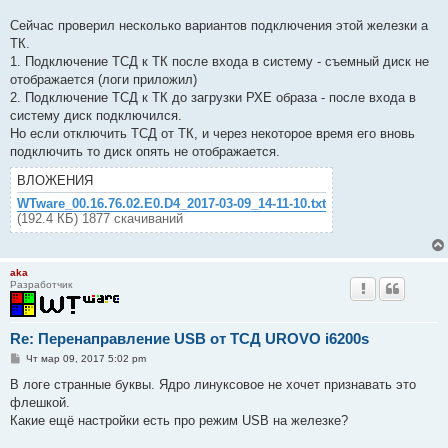
щ
е
Сейчас проверил несколько вариантов подключения этой железки а
н
ТК.
и
е
1. Подключение ТСД к ТК после входа в систему - съемный диск не
отображается (логи приложил)
2. Подключение ТСД к ТК до загрузки РХЕ образа - после входа в
систему диск подключился.
Но если отключить ТСД от ТК, и через некоторое время его вновь
подключить то диск опять не отображается.
ВЛОЖЕНИЯ
WTware_00.16.76.02.E0.D4_2017-03-09_14-11-10.txt
(192.4 КБ) 1877 скачиваний
aka
Разработчик
Re: Перенаправление USB от ТСД UROVO i6200s
С
Чт мар 09, 2017 5:02 pm
о
о
В логе странные буквы. Ядро линуксовое не хочет признавать это
б
флешкой.
щ
е
Какие ещё настройки есть про режим USB на железке?
н
и