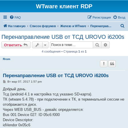
WTware клиент RDP
FAQ
Регистрация
Вход
П
На главную
Список форумов
Железо и WTware
Перенаправление USB через RDP
о
Перенаправление USB от ТСД UROVO i6200s
и
Поиск
Расширен
Ответить
с
4 сообщения • Страница
1
из
1
к
Rrom
Перенаправление USB от ТСД UROVO i6200s
С
Вт мар 07, 2017 1:57 pm
о
о
Добрый день.
б
Тсд (android 4.1 в настройка тсд указано SD-карта).
щ
е
ТК (wtware 5.4.78) - при подключении к ТК, в терминальной сессии не
н
отображается диск.
и
е
Через WEB USB_BUS - девайс определяется:
Bus 001 Device 027: ID 05c6:f000
Device Descriptor:
idVendor 0x05c6