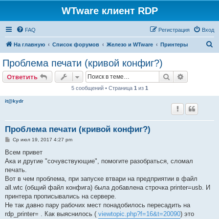
WTware клиент RDP
FAQ
Регистрация
Вход
П
На главную
Список форумов
Железо и WTware
Принтеры
о
Проблема печати (кривой конфиг?)
и
Поиск
Расширен
Ответить
с
5 сообщений • Страница
1
из
1
к
it@kydr
Проблема печати (кривой конфиг?)
С
Ср июл 19, 2017 4:27 pm
о
о
Всем привет
б
Ака и другие "сочувствующие", помогите разобраться, сломал
щ
е
печать.
н
Вот в чем проблема, при запуске втвари на предприятии в файл
и
е
all.wtc (общий файл конфига) была добавлена строчка printer=usb. И
принтера прописывались на сервере.
Не так давно пару рабочих мест понадобилось пересадить на
rdp_printer= . Как выяснилось (
viewtopic.php?f=16&t=20090
) это