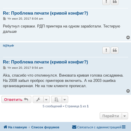
Re: Проблема печати (кривой конфиг?)
С
Чт июл 20, 2017 8:04 am
о
о
Ребутнул серваки. РДП принтера на одном заработали. Тестирую
б
дальше
щ
е
н
и
it@kydr
е
Re: Проблема печати (кривой конфиг?)
С
Чт июл 20, 2017 9:54 am
о
о
Aka, спасибо что откликнулся. Виновата кривая голова сисадмина.
б
На 2008 забыл проброс принтеров включить. А на 2003 ошибка
щ
е
организационная. Не на том клиенте прописал.
н
и
е
Ответить
5 сообщений • Страница
1
из
1
Перейти
На главную
Список форумов
Связаться с администрацией