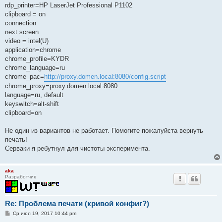
rdp_printer=HP LaserJet Professional P1102
clipboard = on
connection
next screen
video = intel(U)
application=chrome
chrome_profile=KYDR
chrome_language=ru
chrome_pac=
http://proxy.domen.local:8080/config.script
chrome_proxy=proxy.domen.local:8080
language=ru, default
keyswitch=alt-shift
clipboard=on
Не один из вариантов не работает. Помогите пожалуйста вернуть
печать!
Серваки я ребутнул для чистоты эксперимента.
aka
Разработчик
Re: Проблема печати (кривой конфиг?)
С
Ср июл 19, 2017 10:44 pm
о