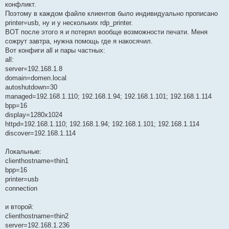
конфликт.
Поэтому в каждом файле клиентов было индивидуально прописано
printer=usb, ну и у нескольких rdp_printer.
ВОТ после этого я и потерял вообще возможности печати. Меня
сожрут завтра, нужна помощь где я накосячил.
Вот конфиги all и пары частных:
all:
server=192.168.1.8
domain=domen.local
autoshutdown=30
managed=192.168.1.110; 192.168.1.94; 192.168.1.101; 192.168.1.114
bpp=16
display=1280x1024
httpd=192.168.1.110; 192.168.1.94; 192.168.1.101; 192.168.1.114
discover=192.168.1.114
Локальные:
clienthostname=thin1
bpp=16
printer=usb
connection
и второй:
clienthostname=thin2
server=192.168.1.236