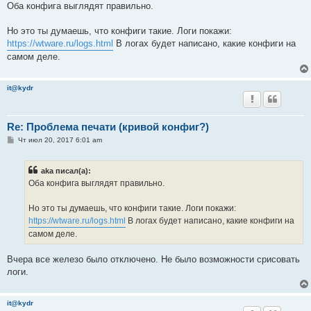
о
Оба конфига выглядят правильно.
б
щ
е
Но это ты думаешь, что конфиги такие. Логи покажи:
н
https://wtware.ru/logs.html
В логах будет написано, какие конфиги на
и
е
самом деле.
it@kydr
Re: Проблема печати (кривой конфиг?)
С
Чт июл 20, 2017 6:01 am
о
о
б
aka писал(а):
щ
е
Оба конфига выглядят правильно.
н
и
е
Но это ты думаешь, что конфиги такие. Логи покажи:
https://wtware.ru/logs.html
В логах будет написано, какие конфиги на
самом деле.
Вчера все железо было отключено. Не было возможности срисовать
логи.
it@kydr