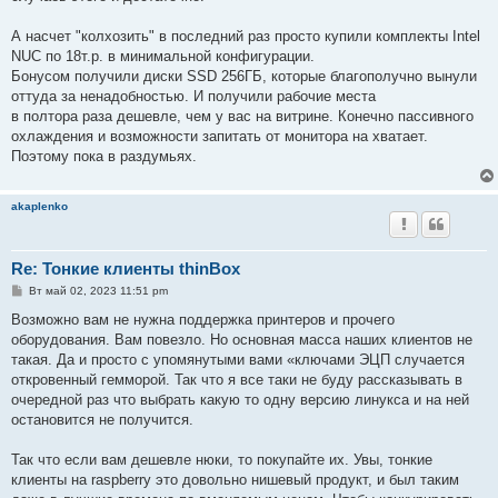
А насчет "колхозить" в последний раз просто купили комплекты Intel
NUC по 18т.р. в минимальной конфигурации.
Бонусом получили диски SSD 256ГБ, которые благополучно вынули
оттуда за ненадобностью. И получили рабочие места
в полтора раза дешевле, чем у вас на витрине. Конечно пассивного
охлаждения и возможности запитать от монитора на хватает.
Поэтому пока в раздумьях.
akaplenko
Re: Тонкие клиенты thinBox
С
Вт май 02, 2023 11:51 pm
о
о
Возможно вам не нужна поддержка принтеров и прочего
б
оборудования. Вам повезло. Но основная масса наших клиентов не
щ
е
такая. Да и просто с упомянутыми вами «ключами ЭЦП случается
н
откровенный гемморой. Так что я все таки не буду рассказывать в
и
е
очередной раз что выбрать какую то одну версию линукса и на ней
остановится не получится.
Так что если вам дешевле нюки, то покупайте их. Увы, тонкие
клиенты на raspberry это довольно нишевый продукт, и был таким