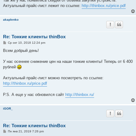
Так же у нас появились скидки от объема закупки устройств.
Актуальный прайс-лист лежит по ссылке:
http://thinbox.ru/price.pdf
akaplenko
Re: Тонкие клиенты thinBox
С
Ср окт 10, 2018 12:24 pm
о
о
Всем добрый день!
б
щ
е
У нас осеннее снижение цен на наши тонкие клиенты! Теперь от 6 400
н
рублей
и
е
Актуальный прайс-лист можно посмотреть по ссылке:
http://thinbox.ru/price.pdf
P.S. А еще у нас обновился сайт
http://thinbox.ru/
iGOR_
Re: Тонкие клиенты thinBox
С
Пн янв 21, 2019 7:26 pm
о