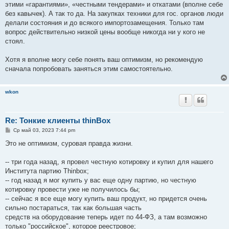
этими «гарантиями», «честными тендерами» и откатами (вполне себе
щ
е
без кавычек). А так то да. На закупках техники для гос. органов люди
н
делали состояния и до всякого импортозамещения. Только там
и
е
вопрос действительно низкой цены вообще никогда ни у кого не
стоял.
Хотя я вполне могу себе понять ваш оптимизм, но рекомендую
сначала попробовать заняться этим самостоятельно.
wkon
Re: Тонкие клиенты thinBox
С
Ср май 03, 2023 7:44 pm
о
о
Это не оптимизм, суровая правда жизни.
б
щ
е
-- три года назад, я провел честную котировку и купил для нашего
н
Института партию Thinbox;
и
е
-- год назад я мог купить у вас еще одну партию, но честную
котировку провести уже не получилось бы;
-- сейчас я все еще могу купить ваш продукт, но придется очень
сильно постараться, так как большая часть
средств на оборудование теперь идет по 44-ФЗ, а там возможно
только "российское", которое реестровое;