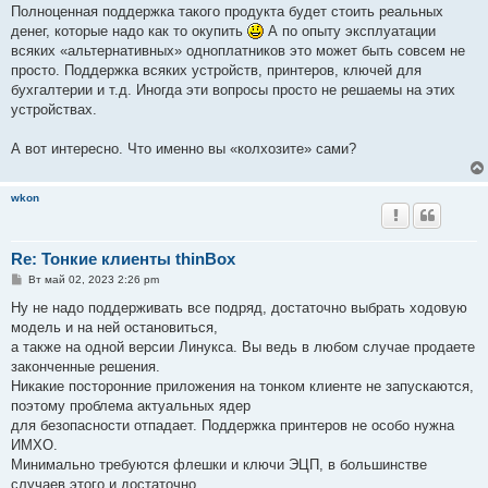
Полноценная поддержка такого продукта будет стоить реальных
денег, которые надо как то окупить
А по опыту эксплуатации
всяких «альтернативных» одноплатников это может быть совсем не
просто. Поддержка всяких устройств, принтеров, ключей для
бухгалтерии и т.д. Иногда эти вопросы просто не решаемы на этих
устройствах.
А вот интересно. Что именно вы «колхозите» сами?
wkon
Re: Тонкие клиенты thinBox
С
Вт май 02, 2023 2:26 pm
о
о
Ну не надо поддерживать все подряд, достаточно выбрать ходовую
б
модель и на ней остановиться,
щ
е
а также на одной версии Линукса. Вы ведь в любом случае продаете
н
законченные решения.
и
е
Никакие посторонние приложения на тонком клиенте не запускаются,
поэтому проблема актуальных ядер
для безопасности отпадает. Поддержка принтеров не особо нужна
ИМХО.
Минимально требуются флешки и ключи ЭЦП, в большинстве
случаев этого и достаточно.