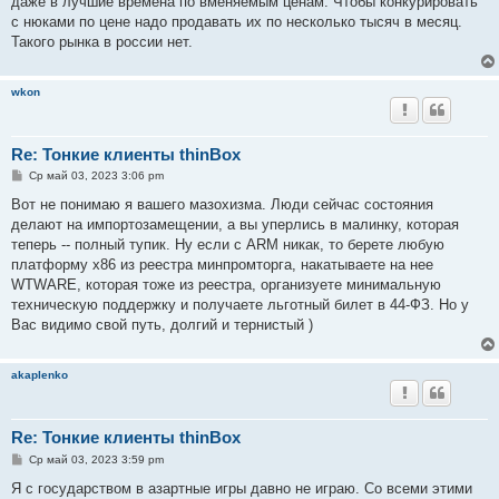
даже в лучшие времена по вменяемым ценам. Чтобы конкурировать
с нюками по цене надо продавать их по несколько тысяч в месяц.
Такого рынка в россии нет.
wkon
Re: Тонкие клиенты thinBox
С
Ср май 03, 2023 3:06 pm
о
о
Вот не понимаю я вашего мазохизма. Люди сейчас состояния
б
делают на импортозамещении, а вы уперлись в малинку, которая
щ
е
теперь -- полный тупик. Ну если с ARM никак, то берете любую
н
платформу x86 из реестра минпромторга, накатываете на нее
и
е
WTWARE, которая тоже из реестра, организуете минимальную
техническую поддержку и получаете льготный билет в 44-ФЗ. Но у
Вас видимо свой путь, долгий и тернистый )
akaplenko
Re: Тонкие клиенты thinBox
С
Ср май 03, 2023 3:59 pm
о
о
Я с государством в азартные игры давно не играю. Со всеми этими
б