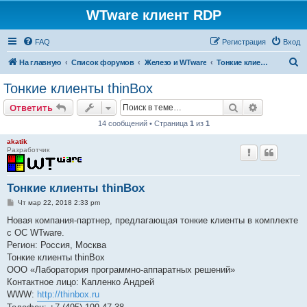
WTware клиент RDP
FAQ
Регистрация
Вход
П
На главную
Список форумов
Железо и WTware
Тонкие клиенты thinBox
о
Тонкие клиенты thinBox
и
Поиск
Расширен
Ответить
с
14 сообщений • Страница
1
из
1
к
akatik
Разработчик
Тонкие клиенты thinBox
С
Чт мар 22, 2018 2:33 pm
о
о
Новая компания-партнер, предлагающая тонкие клиенты в комплекте
б
с ОС WTware.
щ
е
Регион: Россия, Москва
н
Тонкие клиенты thinBox
и
е
ООО «Лаборатория программно-аппаратных решений»
Контактное лицо: Капленко Андрей
WWW:
http://thinbox.ru