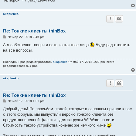
Телефон: +7 (495) 199-47-38
akaplenko
Re: Тонкие клиенты thinBox
С
Чт мар 22, 2018 2:45 pm
о
о
А я собственно говоря и есть контактное лицо
Буду рад ответить
б
на все вопросы.
щ
е
н
Последний раз редактировалось
akaplenko
Чт май 17, 2018 1:02 pm, всего
и
редактировалось 1 раз.
е
akaplenko
Re: Тонкие клиенты thinBox
С
Чт май 17, 2018 1:01 pm
о
о
Добрый день! По просьбам людей, которые в основном пришли к нам
б
с этого форума, мы выпустили версию тонкого клиента без
щ
е
предустановленной флешки - для загрузки WTWare по сети.
н
Стоимость такого устройства конечно же немного ниже
и
е