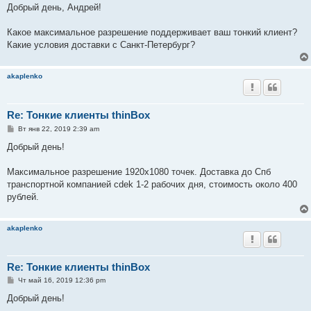
о
Добрый день, Андрей!
б
щ
е
Какое максимальное разрешение поддерживает ваш тонкий клиент?
н
Какие условия доставки с Санкт-Петербург?
и
е
akaplenko
Re: Тонкие клиенты thinBox
С
Вт янв 22, 2019 2:39 am
о
о
Добрый день!
б
щ
е
Максимальное разрешение 1920x1080 точек. Доставка до Спб
н
транспортной компанией cdek 1-2 рабочих дня, стоимость около 400
и
е
рублей.
akaplenko
Re: Тонкие клиенты thinBox
С
Чт май 16, 2019 12:36 pm
о
о
Добрый день!
б