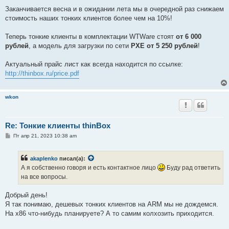
щ
е
Заканчивается весна и в ожидании лета мы в очередной раз снижаем
н
стоимость наших тонких клиентов более чем на 10%!
и
е
Теперь тонкие клиенты в комплектации WTWare стоят
от 6 000
рублей
, а модель для загрузки по сети
PXE от 5 250 рублей
!
Актуальный прайс лист как всегда находится по ссылке:
http://thinbox.ru/price.pdf
wkon
Re: Тонкие клиенты thinBox
С
Пт апр 21, 2023 10:38 am
о
о
б
akaplenko
писал(а):
щ
е
А я собственно говоря и есть контактное лицо
Буду рад ответить
н
на все вопросы.
и
е
Добрый день!
Я так понимаю, дешевых тонких клиентов на ARM мы не дождемся.
На x86 что-нибудь планируете? А то самим колхозить приходится.