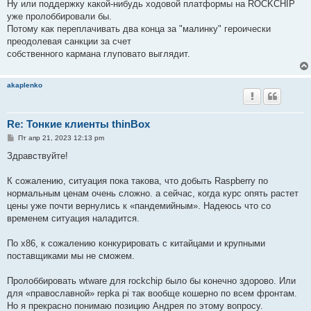
Ну или поддержку какой-нибудь ходовой платформы на ROCKCHIP
уже пролоббировали бы.
Потому как переплачивать два конца за "малинку" героически
преодолевая санкции за счет
собственного кармана глуповато выглядит.
akaplenko
Re: Тонкие клиенты thinBox
С
Пт апр 21, 2023 12:13 pm
о
о
Здравствуйте!
б
щ
е
К сожалению, ситуация пока такова, что добыть Raspberry по
н
нормальным ценам очень сложно. а сейчас, когда курс опять растет
и
е
цены уже почти вернулись к «пандемийным». Надеюсь что со
временем ситуация наладится.
По х86, к сожалению конкурировать с китайцами и крупными
поставщиками мы не сможем.
Пролоббировать wtware для rockchip было бы конечно здорово. Или
для «православной» repka pi так вообще кошерно по всем фронтам.
Но я прекрасно понимаю позицию Андрея по этому вопросу.