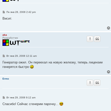
С
Пн янв 28, 2008 2:42 pm
о
о
Висит.
б
щ
е
н
и
aka
е
Разработчик
С
Вт янв 29, 2008 12:11 am
о
о
Генератор ожил. Он переехал на новую железку, теперь лицензии
б
генерятся быстро
щ
е
н
и
Ermo
е
С
Вт янв 29, 2008 9:12 am
о
о
Спасибо! Сейчас сгенерим парочку...
б
щ