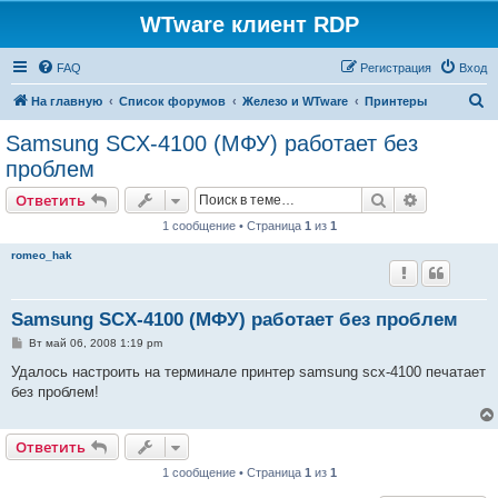
WTware клиент RDP
FAQ
Регистрация
Вход
П
На главную
Список форумов
Железо и WTware
Принтеры
о
Samsung SCX-4100 (МФУ) работает без
и
проблем
с
Поиск
Расширен
Ответить
к
1 сообщение • Страница
1
из
1
romeo_hak
Samsung SCX-4100 (МФУ) работает без проблем
С
Вт май 06, 2008 1:19 pm
о
о
Удалось настроить на терминале принтер samsung scx-4100 печатает
б
без проблем!
щ
е
н
и
Ответить
е
1 сообщение • Страница
1
из
1