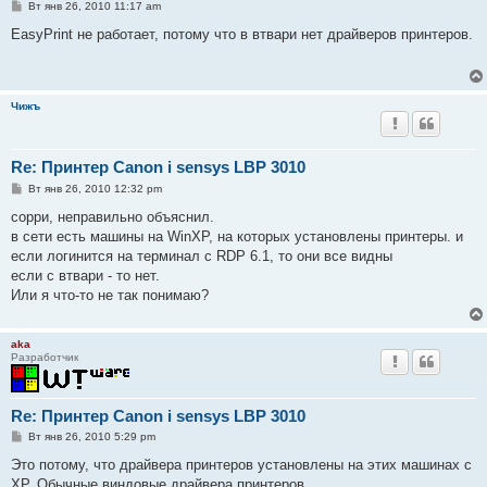
С
Вт янв 26, 2010 11:17 am
о
о
EasyPrint не работает, потому что в втвари нет драйверов принтеров.
б
щ
е
н
и
Чижъ
е
Re: Принтер Canon i sensys LBP 3010
С
Вт янв 26, 2010 12:32 pm
о
о
сорри, неправильно объяснил.
б
в сети есть машины на WinXP, на которых установлены принтеры. и
щ
е
если логинится на терминал с RDP 6.1, то они все видны
н
если с втвари - то нет.
и
е
Или я что-то не так понимаю?
aka
Разработчик
Re: Принтер Canon i sensys LBP 3010
С
Вт янв 26, 2010 5:29 pm
о
о
Это потому, что драйвера принтеров установлены на этих машинах с
б
ХР. Обычные виндовые драйвера принтеров.