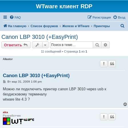
WTware клиент RDP
FAQ
Регистрация
Вход
П
На главную
Список форумов
Железо и WTware
Принтеры
о
Canon LBP 3010 (+EasyPrint)
и
Поиск
Расширен
Ответить
с
11 сообщений • Страница
1
из
1
к
Allastor
Canon LBP 3010 (+EasyPrint)
С
Вт мар 31, 2009 1:06 pm
о
о
Можно ли подключить принтер canon LBP 3010 через usb к
б
бездисковому терминалу
щ
е
wtware lite 4.3 ?
н
и
е
aka
Разработчик