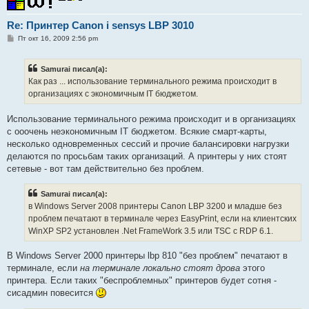
Re: Принтер Canon i sensys LBP 3010
С
Пт окт 16, 2009 2:56 pm
о
о
б
Samurai писал(а):
щ
е
Как раз ... использование терминального режима происходит в
н
организациях с экономичным IT бюджетом.
и
е
Использование терминального режима происходит и в организациях
с ооочень неэкономичным IT бюджетом. Всякие смарт-карты,
несколько одновременных сессий и прочие балансировки нагрузки
делаются по просьбам таких организаций. А принтеры у них стоят
сетевые - вот там действительно без проблем.
Samurai писал(а):
в Windows Server 2008 принтеры Сanon LBP 3200 и младше без
проблем печатают в терминале через EasyPrint, если на клиентских
WinXP SP2 установлен .Net FrameWork 3.5 или TSC c RDP 6.1.
В Windows Server 2000 принтеры lbp 810 "без проблем" печатают в
терминале, если
на терминале локально стоят дрова
этого
принтера. Если таких "беспроблемных" принтеров будет сотня -
сисадмин повесится