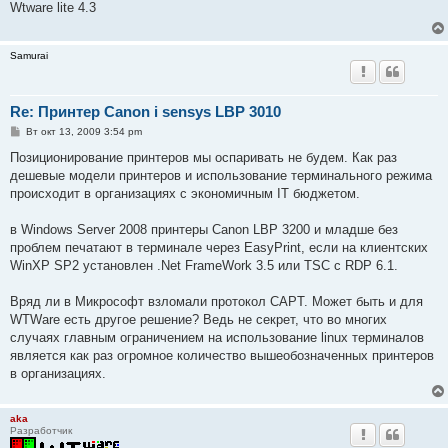
Wtware lite 4.3
щ
е
н
и
Samurai
е
Re: Принтер Canon i sensys LBP 3010
С
Вт окт 13, 2009 3:54 pm
о
о
Позиционирование принтеров мы оспаривать не будем. Как раз
б
дешевые модели принтеров и использование терминального режима
щ
е
происходит в организациях с экономичным IT бюджетом.
н
и
е
в Windows Server 2008 принтеры Сanon LBP 3200 и младше без
проблем печатают в терминале через EasyPrint, если на клиентских
WinXP SP2 установлен .Net FrameWork 3.5 или TSC c RDP 6.1.
Вряд ли в Микрософт взломали протокол CAPT. Может быть и для
WTWare есть другое решение? Ведь не секрет, что во многих
случаях главным ограничением на использование linux терминалов
является как раз огромное количество вышеобозначенных принтеров
в организациях.
aka
Разработчик