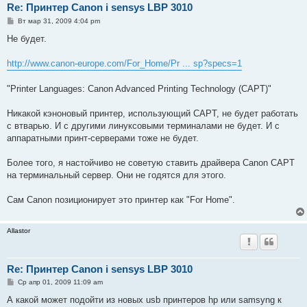
Re: Принтер Canon i sensys LBP 3010
С
Вт мар 31, 2009 4:04 pm
о
о
Не будет.
б
щ
е
http://www.canon-europe.com/For_Home/Pr ... sp?specs=1
н
и
е
"Printer Languages: Canon Advanced Printing Technology (CAPT)"
Никакой кэноновый принтер, использующий CAPT, не будет работать
с втварью. И с другими линуксовыми терминалами не будет. И с
аппаратными принт-серверами тоже не будет.
Более того, я настойчиво не советую ставить драйвера Canon CAPT
на терминальный сервер. Они не годятся для этого.
Сам Canon позиционирует это принтер как "For Home".
Allastor
Re: Принтер Canon i sensys LBP 3010
С
Ср апр 01, 2009 11:09 am
о
о
А какой может подойти из новых usb принтеров hp или samsyng к
б