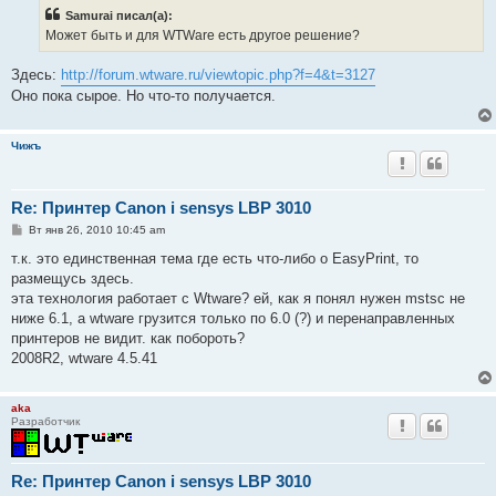
Samurai писал(а):
Может быть и для WTWare есть другое решение?
Здесь:
http://forum.wtware.ru/viewtopic.php?f=4&t=3127
Оно пока сырое. Но что-то получается.
Чижъ
Re: Принтер Canon i sensys LBP 3010
С
Вт янв 26, 2010 10:45 am
о
о
т.к. это единственная тема где есть что-либо о EasyPrint, то
б
размещусь здесь.
щ
е
эта технология работает с Wtware? ей, как я понял нужен mstsc не
н
ниже 6.1, а wtware грузится только по 6.0 (?) и перенаправленных
и
е
принтеров не видит. как побороть?
2008R2, wtware 4.5.41
aka
Разработчик
Re: Принтер Canon i sensys LBP 3010