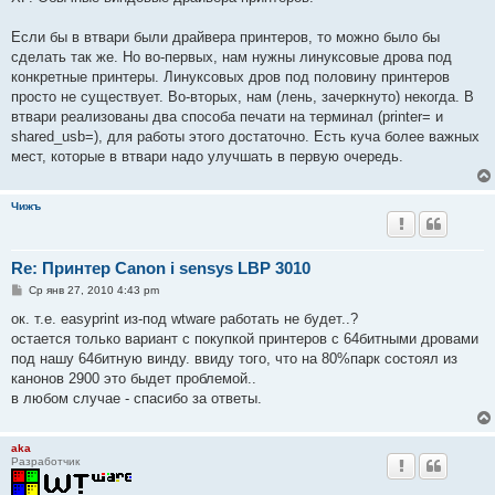
щ
е
н
Если бы в втвари были драйвера принтеров, то можно было бы
и
е
сделать так же. Но во-первых, нам нужны линуксовые дрова под
конкретные принтеры. Линуксовых дров под половину принтеров
просто не существует. Во-вторых, нам (лень, зачеркнуто) некогда. В
втвари реализованы два способа печати на терминал (printer= и
shared_usb=), для работы этого достаточно. Есть куча более важных
мест, которые в втвари надо улучшать в первую очередь.
Чижъ
Re: Принтер Canon i sensys LBP 3010
С
Ср янв 27, 2010 4:43 pm
о
о
ок. т.е. easyprint из-под wtware работать не будет..?
б
остается только вариант с покупкой принтеров с 64битными дровами
щ
е
под нашу 64битную винду. ввиду того, что на 80%парк состоял из
н
канонов 2900 это быдет проблемой..
и
е
в любом случае - спасибо за ответы.
aka
Разработчик