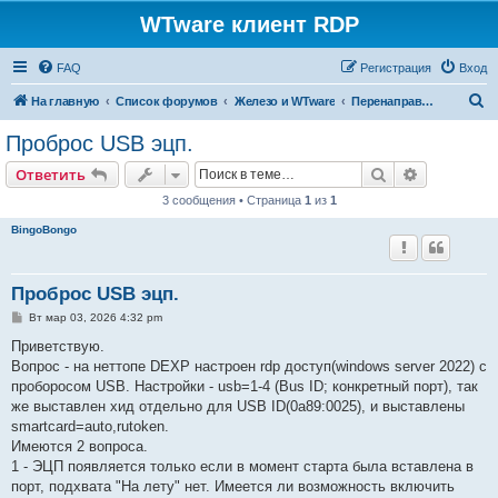
WTware клиент RDP
FAQ
Регистрация
Вход
П
На главную
Список форумов
Железо и WTware
Перенаправление USB через RDP
о
Проброс USB эцп.
и
Поиск
Расширен
Ответить
с
3 сообщения • Страница
1
из
1
к
BingoBongo
Проброс USB эцп.
С
Вт мар 03, 2026 4:32 pm
о
о
Приветствую.
б
Вопрос - на неттопе DEXP настроен rdp доступ(windows server 2022) с
щ
е
проборосом USB. Настройки - usb=1-4 (Bus ID; конкретный порт), так
н
же выставлен хид отдельно для USB ID(0a89:0025), и выставлены
и
е
smartcard=auto,rutoken.
Имеются 2 вопроса.
1 - ЭЦП появляется только если в момент старта была вставлена в
порт, подхвата "На лету" нет. Имеется ли возможность включить