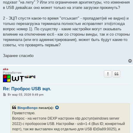
подхват "на лету" ? Или это ограничения архитектуры, что изменения
в USB девайсах оно может только на этапе загрузки прокинуть?
2 - ЭЦП спустя какое-то время "отсыхает" - пропадает(её не видно) и
только перезагрузка терминала полностью исправляет это(отсюда
вопрос номер 1). По существу - какие настройки могут оказывать
влияние на отключение юсб - как со стороны винды, так и со стороны
терминала (или его администрирования), может быть будут какие-то
советы, что проверять первым?
Заранее спасибо
aka
Разработчик
Re: Проброс USB эцп.
С
Вт мар 03, 2026 9:49 pm
о
о
б
BingoBongo
писал(а):
щ
е
Приветствую.
н
Вопрос - на неттопе DEXP настроен rdp доступ(windows server
и
е
2022) с проборосом USB. Настройки - usb=1-4 (Bus ID; конкретный
порт), так же выставлен хид отдельно для USB ID(0a89:0025), и