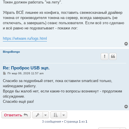
Токен должен работать "на лету".
Убрать ВСЁ лишнее из конфига, поставить свежескачаный драйвер
токена от производителя токена на сервер, всегда завершать (не
отключать, а завершать) сеанс пользователя. Если всё это сделано
и всё равно не подхватывает - покажи лог:
https://wtware.ru/logs.html
BingoBongo
Re: Проброс USB эцп.
С
Пт мар 06, 2026 11:57 am
о
о
Спасибо за подробный ответ, пока оставили smartcard только,
б
наблюдаем работу.
щ
е
Вроде бы жалоб нет, если какие-то вопросы возникнут - продолжим
н
обсуждение.
и
е
Спасибо ещё раз!
Ответить
3 сообщения • Страница
1
из
1