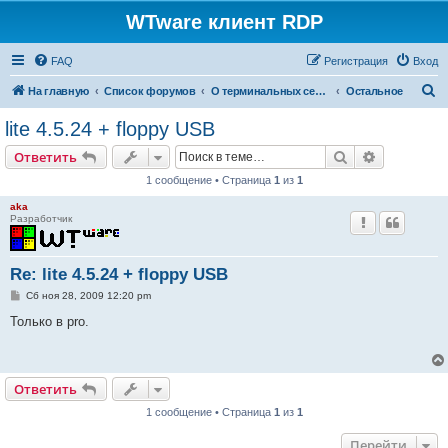
WTware клиент RDP
FAQ
Регистрация
Вход
П
На главную
Список форумов
О терминальных серверах
Остальное
о
lite 4.5.24 + floppy USB
и
Поиск
Расширен
Ответить
с
1 сообщение • Страница
1
из
1
к
aka
Разработчик
Re: lite 4.5.24 + floppy USB
С
Сб ноя 28, 2009 12:20 pm
о
о
Только в pro.
б
щ
е
н
и
Ответить
е
1 сообщение • Страница
1
из
1
Перейти