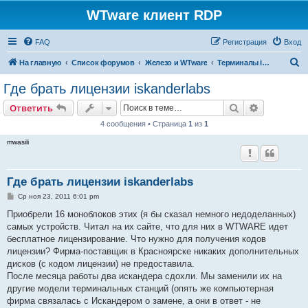
WTware клиент RDP
FAQ
Регистрация
Вход
П
На главную
Список форумов
Железо и WTware
Терминалы iSKANDERlabs
о
Где брать лицензии iskanderlabs
и
Поиск
Расширен
Ответить
с
4 сообщения • Страница
1
из
1
к
mwasili
Где брать лицензии iskanderlabs
С
Ср ноя 23, 2011 6:01 pm
о
о
Приобрели 16 моноблоков этих (я бы сказал немного недоделанных)
б
самых устройств. Читал на их сайте, что для них в WTWARE идет
щ
е
бесплатное лицензирование. Что нужно для получения кодов
н
лицензии? Фирма-поставщик в Красноярске никаких дополнительных
и
е
дисков (с кодом лицензии) не предоставила.
После месяца работы два искандера сдохли. Мы заменили их на
другие модели терминальных станций (опять же компьютерная
фирма связалась с Искандером о замене, а они в ответ - не