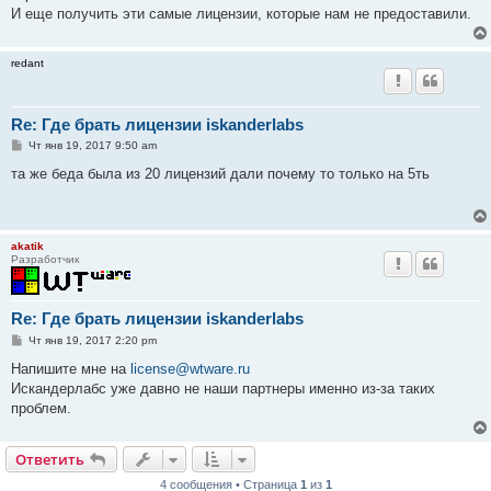
И еще получить эти самые лицензии, которые нам не предоставили.
redant
Re: Где брать лицензии iskanderlabs
С
Чт янв 19, 2017 9:50 am
о
о
та же беда была из 20 лицензий дали почему то только на 5ть
б
щ
е
н
и
akatik
е
Разработчик
Re: Где брать лицензии iskanderlabs
С
Чт янв 19, 2017 2:20 pm
о
о
Напишите мне на
license@wtware.ru
б
Искандерлабс уже давно не наши партнеры именно из-за таких
щ
е
проблем.
н
и
е
Ответить
4 сообщения • Страница
1
из
1