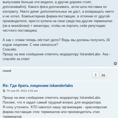
выпускаем больше эти модели, а другие дороже стоят,
доплачивайте). Какого фига доплачивать, если шла поставка по
контракту. Никто денег дополнительных не даст, а возвращать никто
и не хотел. Компьютерная фирма-поставщик, в отличии от другой-
производителя, просто купила на свои средства другие терминалки
(не в моноблоке) + мониторы, чтобы не портить себе репутацию
честного поставщика.
А как с этими теперь обстоит дело? Ведь мы должны получить 16
кодов лицензии. С кем связаться?
Спасибо.
Прошу на мое сообщение ответить модератору IskanderLabs. Ака -
спасибо за ответ
mwasili
Re: Где брать лицензии iskanderlabs
С
Пт ноя 25, 2011 4:20 am
о
о
Прошу на мое сообщение ответить модератору IskanderLabs.
б
Похоже, что я задал самый трудный вопрос для модератора.
щ
е
Я хочу уточнить: КТО наколол нашу организацию - красноярская
н
фирма поставщик этих терминалов или производитель этих
и
е
терминалов.