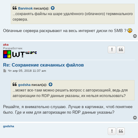
о
б
Barvinok
писал(а):
щ
е
...сохранять файлы на шаре удалённого (облачного) терминального
н
сервера.
и
е
Облачные сервера раскрывают на весь интернет диски по SMB ?
aka
Разработчик
Re: Сохранение скачанных файлов
С
Чт апр 05, 2018 11:37 am
о
о
б
godsha
писал(а):
щ
е
...может все-таки можно решить вопрос с авторизацией, ведь для
н
авторизации по RDP данные указаны, их нельзя использовать?
и
е
Решайте, я внимательно слушаю. Лучше в картинках, чтоб понятнее
было. Где и кем для авторизации по RDP данные указаны?
godsha