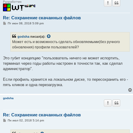
Разработчик
Re: Сохранение скачанных файлов
С
Пт июн 08, 2018 5:09 pm
о
о
б
godsha
писал(а):
щ
е
Может есть и возможность сделать обновляемыми(без ручного
н
обновления) профили пользователей?
и
е
Это губит концепцию "пользователь ничего не может испортить,
терминал через годы работы настроен в точности так, как сделал
администратор".
Если профиль хранится на локальном диске, то пересохранить его -
пять кликов и одна перезагрузка.
godsha
Re: Сохранение скачанных файлов
С
Пн июл 02, 2018 5:14 pm
о
о
б