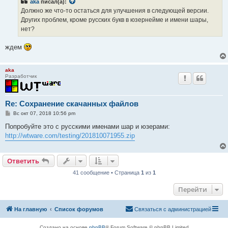
aka
писал(а):
щ
е
Должно же что-то остаться для улучшения в следующей версии.
н
Других проблем, кроме русских букв в юзернейме и имени шары,
и
е
нет?
ждем
aka
Разработчик
Re: Сохранение скачанных файлов
С
Вс окт 07, 2018 10:56 pm
о
о
Попробуйте это с русскими именами шар и юзерами:
б
http://wtware.com/testing/201810071955.zip
щ
е
н
и
Ответить
е
41 сообщение • Страница
1
из
1
Перейти
На главную
Список форумов
Связаться с администрацией
Создано на основе
phpBB
® Forum Software © phpBB Limited