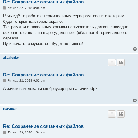
Re: Сохранение скачанных файлов
С
Чт мар 22, 2018 8:08 pm
о
о
Речь идёт о работа с терминальным сервером, сеанс с которым
б
будет открыт на втором экране.
щ
е
Т.е. работая с локальным хромом пользователь должен свободно
н
сохранять файлы на шаре удалённого (облачного) терминального
и
е
сервера.
Ну и печать, разумеется, будет не лишней.
akaplenko
Re: Сохранение скачанных файлов
С
Чт мар 22, 2018 9:02 pm
о
о
А зачем вам локальный браузер при наличии rdp?
б
щ
е
н
и
Barvinok
е
Re: Сохранение скачанных файлов
С
Пт мар 23, 2018 1:34 am
о