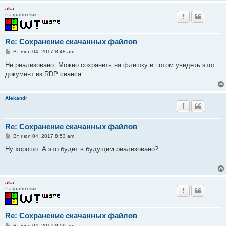
aka
Разработчик
Re: Сохранение скачанных файлов
С
Вт июл 04, 2017 8:48 am
о
о
Не реализовано. Можно сохранить на флешку и потом увидеть этот
б
документ из RDP сеанса.
щ
е
н
и
Alekandr
е
Re: Сохранение скачанных файлов
С
Вт июл 04, 2017 8:53 am
о
о
Ну хорошо. А это будет в будущем реализовано?
б
щ
е
н
и
aka
е
Разработчик
Re: Сохранение скачанных файлов
С
Вт июл 04, 2017 9:09 am