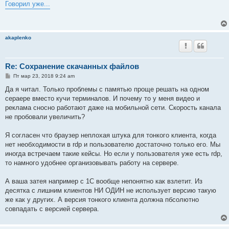
о
Говорил уже...
б
щ
е
н
и
akaplenko
е
Re: Сохранение скачанных файлов
С
Пт мар 23, 2018 9:24 am
о
о
Да я читал. Только проблемы с памятью проще решать на одном
б
сераере вместо кучи терминалов. И почему то у меня видео и
щ
е
реклама сносно работают даже на мобильной сети. Скорость канала
н
не пробовали увеличить?
и
е
Я согласен что браузер неплохая штука для тонкого клиента, когда
нет необходимости в rdp и пользователю достаточно только его. Мы
иногда встречаем такие кейсы. Но если у пользователя уже есть rdp,
то намного удобнее организовывать работу на сервере.
А ваша затея например с 1С вообще непонятно как взлетит. Из
десятка с лишним клиентов НИ ОДИН не использует версию такую
же как у других. А версия тонкого клиента должна пбсолютно
совпадать с версией сервера.