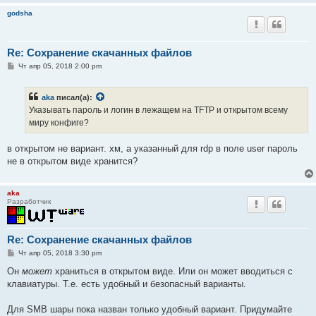
и
godsha
е
Re: Сохранение скачанных файлов
С
Чт апр 05, 2018 2:00 pm
о
о
б
aka
писал(а):
щ
е
Указывать пароль и логин в лежащем на TFTP и открытом всему
н
миру конфиге?
и
е
в открытом не вариант. хм, а указанный для rdp в поле user пароль
не в открытом виде хранится?
aka
Разработчик
Re: Сохранение скачанных файлов
С
Чт апр 05, 2018 3:30 pm
о
о
Он
может
храниться в открытом виде. Или он может вводиться с
б
клавиатуры. Т.е. есть удобный и безопасный варианты.
щ
е
н
Для SMB шары пока назван только удобный вариант. Придумайте
и