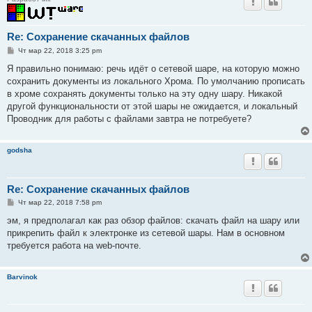
Re: Сохранение скачанных файлов
С
Чт мар 22, 2018 3:25 pm
о
о
Я правильно понимаю: речь идёт о сетевой шаре, на которую можно
б
сохранить документы из локального Хрома. По умолчанию прописать
щ
е
в хроме сохранять документы только на эту одну шару. Никакой
н
другой функциональности от этой шары не ожидается, и локальный
и
е
Проводник для работы с файлами завтра не потребуете?
godsha
Re: Сохранение скачанных файлов
С
Чт мар 22, 2018 7:58 pm
о
о
эм, я предполагал как раз обзор файлов: скачать файл на шару или
б
прикрепить файл к электронке из сетевой шары. Нам в основном
щ
е
требуется работа на web-почте.
н
и
е
Barvinok