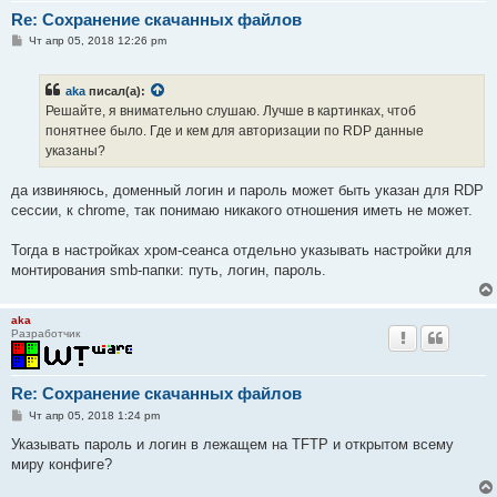
Re: Сохранение скачанных файлов
С
Чт апр 05, 2018 12:26 pm
о
о
б
aka
писал(а):
щ
е
Решайте, я внимательно слушаю. Лучше в картинках, чтоб
н
понятнее было. Где и кем для авторизации по RDP данные
и
е
указаны?
да извиняюсь, доменный логин и пароль может быть указан для RDP
сессии, к chrome, так понимаю никакого отношения иметь не может.
Тогда в настройках хром-сеанса отдельно указывать настройки для
монтирования smb-папки: путь, логин, пароль.
aka
Разработчик
Re: Сохранение скачанных файлов
С
Чт апр 05, 2018 1:24 pm
о
о
Указывать пароль и логин в лежащем на TFTP и открытом всему
б
миру конфиге?
щ
е
н