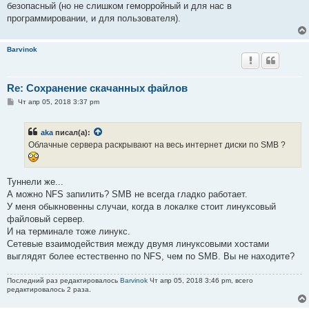
е
безопасный (но не слишком геморройный и для нас в
программировании, и для пользователя).
Barvinok
Re: Сохранение скачанных файлов
С
Чт апр 05, 2018 3:37 pm
о
о
б
aka
писал(а):
щ
е
Облачные сервера раскрывают на весь интернет диски по SMB ?
н
и
е
Туннели же...
А можно NFS запилить? SMB не всегда гладко работает.
У меня обыкновенны случаи, когда в локалке стоит линуксовый
файловый сервер.
И на терминале тоже линукс.
Сетевые взаимодействия между двумя линуксовыми хостами
выглядят более естественно по NFS, чем по SMB. Вы не находите?
Последний раз редактировалось
Barvinok
Чт апр 05, 2018 3:46 pm, всего
редактировалось 2 раза.