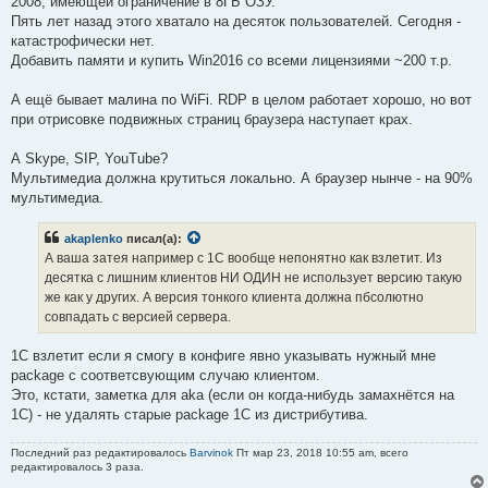
2008, имеющей ограничение в 8ГБ ОЗУ.
Пять лет назад этого хватало на десяток пользователей. Сегодня -
катастрофически нет.
Добавить памяти и купить Win2016 со всеми лицензиями ~200 т.р.
А ещё бывает малина по WiFi. RDP в целом работает хорошо, но вот
при отрисовке подвижных страниц браузера наступает крах.
А Skype, SIP, YouTube?
Мультимедиа должна крутиться локально. А браузер нынче - на 90%
мультимедиа.
akaplenko
писал(а):
А ваша затея например с 1С вообще непонятно как взлетит. Из
десятка с лишним клиентов НИ ОДИН не использует версию такую
же как у других. А версия тонкого клиента должна пбсолютно
совпадать с версией сервера.
1С взлетит если я смогу в конфиге явно указывать нужный мне
package с соответсвующим случаю клиентом.
Это, кстати, заметка для aka (если он когда-нибудь замахнётся на
1С) - не удалять старые package 1С из дистрибутива.
Последний раз редактировалось
Barvinok
Пт мар 23, 2018 10:55 am, всего
редактировалось 3 раза.