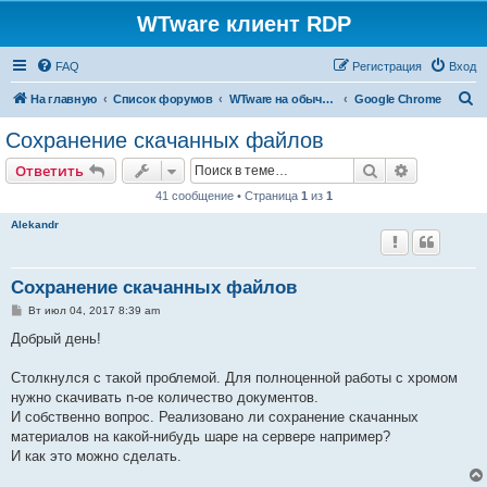
WTware клиент RDP
FAQ
Регистрация
Вход
П
На главную
Список форумов
WTware на обычных x86-совместимых компьютерах (PC)
Google Chrome
о
Сохранение скачанных файлов
и
Поиск
Расширен
Ответить
с
41 сообщение • Страница
1
из
1
к
Alekandr
Сохранение скачанных файлов
С
Вт июл 04, 2017 8:39 am
о
о
Добрый день!
б
щ
е
Столкнулся с такой проблемой. Для полноценной работы с хромом
н
нужно скачивать n-ое количество документов.
и
е
И собственно вопрос. Реализовано ли сохранение скачанных
материалов на какой-нибудь шаре на сервере например?
И как это можно сделать.