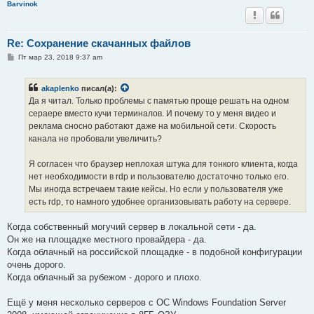
Barvinok
Re: Сохранение скачанных файлов
С
Пт мар 23, 2018 9:37 am
о
о
б
akaplenko
писал(а):
щ
е
Да я читал. Только проблемы с памятью проще решать на одном
н
сераере вместо кучи терминалов. И почему то у меня видео и
и
е
реклама сносно работают даже на мобильной сети. Скорость
канала не пробовали увеличить?
Я согласен что браузер неплохая штука для тонкого клиента, когда
нет необходимости в rdp и пользователю достаточно только его.
Мы иногда встречаем такие кейсы. Но если у пользователя уже
есть rdp, то намного удобнее организовывать работу на сервере.
Когда собственный могучий сервер в локальной сети - да.
Он же на площадке местного провайдера - да.
Когда облачный на российской площадке - в подобной конфигурации
очень дорого.
Когда облачный за рубежом - дорого и плохо.
Ещё у меня несколько серверов с ОС Windows Foundation Server