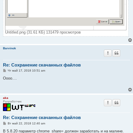
Untitled.png (31.61 КБ) 131479 просмотров
Barvinok
Re: Сохранение скачанных файлов
С
Чт май 17, 2018 10:51 am
о
о
Оооо....
б
щ
е
н
и
aka
е
Разработчик
Re: Сохранение скачанных файлов
С
Вт май 22, 2018 12:40 am
о
о
В 5.8.20 параметр chrome_share= должен заработать и на малине.