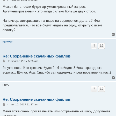
о
о
Может быть, если будет аргументированный запрос.
б
Аргументированный - это когда сильно больше двух строк.
щ
е
н
Например, авторизацию на шаре на сервере как делать? Или
и
е
предполагается, что все будут кидать на одну, открытую всем
свалку?
it@kydr
Re: Сохранение скачанных файлов
С
Пт июл 07, 2017 5:25 am
о
о
2е уже есть. Кто третьим будет?! И победят 3 богатыря одного
б
ворога... Шутка, Ака. Спасибо за поддержку и реагирование на нас:)
щ
е
н
и
Гость
е
Re: Сохранение скачанных файлов
С
Чт авг 10, 2017 11:27 am
о
о
Меня тоже очень просят печать или сохранение на шару документа
б
из хрома.