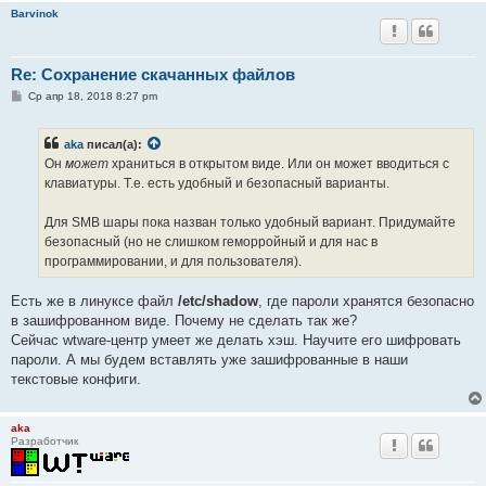
Barvinok
Re: Сохранение скачанных файлов
С
Ср апр 18, 2018 8:27 pm
о
о
б
aka
писал(а):
щ
е
Он
может
храниться в открытом виде. Или он может вводиться с
н
клавиатуры. Т.е. есть удобный и безопасный варианты.
и
е
Для SMB шары пока назван только удобный вариант. Придумайте
безопасный (но не слишком геморройный и для нас в
программировании, и для пользователя).
Есть же в линуксе файл
/etc/shadow
, где пароли хранятся безопасно
в зашифрованном виде. Почему не сделать так же?
Сейчас wtware-центр умеет же делать хэш. Научите его шифровать
пароли. А мы будем вставлять уже зашифрованные в наши
текстовые конфиги.
aka
Разработчик