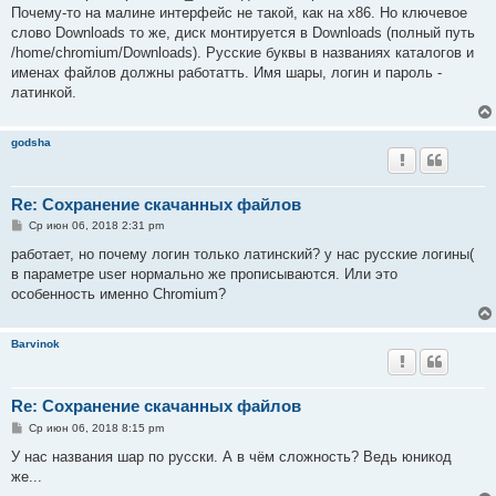
б
Почему-то на малине интерфейс не такой, как на x86. Но ключевое
щ
е
слово Downloads то же, диск монтируется в Downloads (полный путь
н
/home/chromium/Downloads). Русские буквы в названиях каталогов и
и
е
именах файлов должны работатть. Имя шары, логин и пароль -
латинкой.
godsha
Re: Сохранение скачанных файлов
С
Ср июн 06, 2018 2:31 pm
о
о
работает, но почему логин только латинский? у нас русские логины(
б
в параметре user нормально же прописываются. Или это
щ
е
особенность именно Chromium?
н
и
е
Barvinok
Re: Сохранение скачанных файлов
С
Ср июн 06, 2018 8:15 pm
о
о
У нас названия шар по русски. А в чём сложность? Ведь юникод
б
же...
щ
е