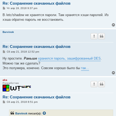
Re: Сохранение скачанных файлов
С
Чт апр 19, 2018 9:37 pm
о
о
В /etc/shadow не хранятся пароли. Там хранятся хэши паролей. Из
б
хэша обратно пароль не восстановить.
щ
е
н
и
Barvinok
е
Re: Сохранение скачанных файлов
С
Сб апр 21, 2018 12:52 pm
о
о
Ну простите.
Раньше
хранился пароль, зашифрованный DES
.
б
Можно так же сделать?
щ
е
Это полумера, конечно. Совсем хорошо было бы
так...
н
и
е
aka
Разработчик
Re: Сохранение скачанных файлов
С
Сб апр 21, 2018 8:51 pm
о
о
б
Barvinok
писал(а):
щ