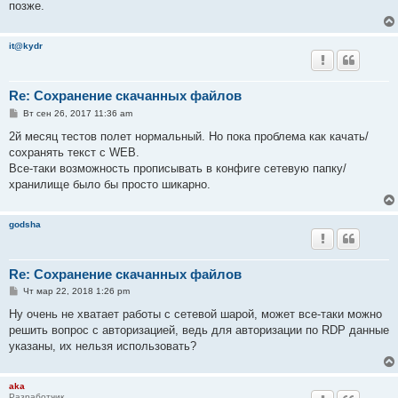
позже.
it@kydr
Re: Сохранение скачанных файлов
С
Вт сен 26, 2017 11:36 am
о
о
2й месяц тестов полет нормальный. Но пока проблема как качать/
б
сохранять текст с WEB.
щ
е
Все-таки возможность прописывать в конфиге сетевую папку/
н
хранилище было бы просто шикарно.
и
е
godsha
Re: Сохранение скачанных файлов
С
Чт мар 22, 2018 1:26 pm
о
о
Ну очень не хватает работы с сетевой шарой, может все-таки можно
б
решить вопрос с авторизацией, ведь для авторизации по RDP данные
щ
е
указаны, их нельзя использовать?
н
и
е
aka
Разработчик