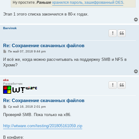
е
Ну простите.
Раньше
хранился пароль, зашифрованный DES
.
н
и
е
Этап 1 этого списка закончился в 80-х годах.
Barvinok
Re: Сохранение скачанных файлов
С
Пн май 07, 2018 9:44 pm
о
о
И всё же, когда можно рассчитывать на поддержку SMB и NFS в
б
Хроме?
щ
е
н
и
aka
е
Разработчик
Re: Сохранение скачанных файлов
С
Ср май 16, 2018 2:01 pm
о
о
Проверяй SMB. Пока только на x86.
б
щ
е
http://wtware.com/testing/201805161059.zip
н
и
е
В конфиге: