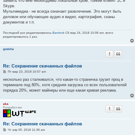
заявить что мне необходимы локальный хром, тонкий клиент 1С и
н
Skype.
и
е
Мультимедиа - не всегда означает развлечение. Это могут быть
деловое или обучающее аудио и видео, картография, сканы
документов и т.п.
Последний раз редактировалось
Barvinok
Сб мар 24, 2018 10:08 am, всего
редактировалось 1 раз.
godsha
Re: Сохранение скачанных файлов
С
Пт мар 23, 2018 10:57 am
о
о
несколько раз сталкивался, что какая-то страничка грузит проц в
б
терминале под 80%, хотя средняя загрузка со всех пользователей
щ
е
порядка 20%, может майнеры или еще какая кривая реклама.
н
и
е
aka
Разработчик
Re: Сохранение скачанных файлов
С
Чт апр 05, 2018 11:36 am
о