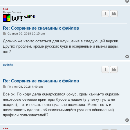
н
и
aka
е
Разработчик
Re: Сохранение скачанных файлов
С
Ср июн 06, 2018 10:15 pm
о
о
Должно же что-то остаться для улучшения в следующей версии.
б
Других проблем, кроме русских букв в юзернейме и имени шары,
щ
е
нет?
н
и
е
godsha
Re: Сохранение скачанных файлов
С
Пт июн 08, 2018 4:40 pm
о
о
Все ок. По ходу дела обнаружился бонус, хром каким-то образом
б
некоторые сетевые принтеры Kyocera нашел (в учетку гугла не
щ
е
входил), т.е. и печать потенциально возможна. Может есть и
н
возможность сделать обновляемыми(без ручного обновления)
и
е
профили пользователей?
aka