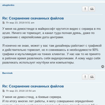
akaplenko
Re: Сохранение скачанных файлов
С
Пт мар 23, 2018 9:51 am
о
о
У меня на демостенде в майкрософт крутится видео с сераера в ms
б
azure. Ничего не тормощит, а канал туда полная дрянь, даже по
щ
е
сравнению с европейскими дата центрами.
н
и
е
Я конечно не знаю, может у вас там дизайнеры работают с графикой
и действительно тормозит, но я сомневаюсь в необходимости 90%
графики и мультимедия на тонких клиентах. У нас как то не принято
в рабочее время развлекать себя видеороликами. А кому надо себя
развлекать использует ноутбуки или компьютеры.
Barvinok
Re: Сохранение скачанных файлов
С
Пт мар 23, 2018 10:54 am
о
о
У меня не демо-стенд, а боевые сервера.
б
И по итогу многих лет работы, я могу совершенно определённо
щ
е