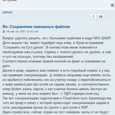
щ
е
н
и
it@kydr
е
Re: Сохранение скачанных файлов
С
Пн авг 14, 2017 11:41 am
о
о
Вопрос удалось решить, но с большими граблями в виде NAS QNAP.
б
Дело вышло так, может подойдет еще кому, в Хром встраиваем
щ
е
"Сохранить на Гугл диске". В контекстном меню появляется
н
необходимая нам ссылка. Скрины с тонкого делать не удобно, а сам
и
е
я гугл не пользую, поэтому без изображений.
Соответственно кликаем правой кнопкой на фаил и скачиваем на
диск.
Далее в qnap, надеюсь вам повезет и есть подобный сервис и у вас
настраиваем синхронизацию. (
у яндекса например еще webdav есть,
но придется подключить его на учетку юзеру и переподключаться
к нему каждый раз при входе на сервак заново, а соответственно
юзер будет знать пароль и его учетка должна иметь доступ во
внешку, у меня на это запрет был - с РДП сервера тоесть
)
Так вот синхронизацию подключаем к Cloud drive sync (производства
того же qnap) и папку с которой происходит синхронизация шарим в
сети, раскидываем ярлык по группе с доступом к RDP.
Идея отработала, сейчас отдам на тест юзверям, маты от их будут