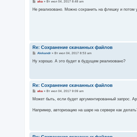
С
aka
»
Вт июл 04, 2017 8:48 am
о
о
Не реализовано. Можно сохранить на флешку и потом у
б
щ
е
н
и
е
Re: Сохранение скачанных файлов
С
Alekandr
»
Вт июл 04, 2017 8:53 am
о
о
Ну хорошо. А это будет в будущем реализовано?
б
щ
е
н
и
е
Re: Сохранение скачанных файлов
С
aka
»
Вт июл 04, 2017 9:09 am
о
о
Может быть, если будет аргументированный запрос. Ар
б
щ
е
Например, авторизацию на шаре на сервере как делать
н
и
е
Re: Сохранение скачанных файлов