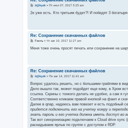
С
it@kydr
»
Пт июл 07, 2017 5:25 am
о
о
2е уже есть. Кто третьим будет?! И победят 3 богатыря
б
щ
е
н
и
е
Re: Сохранение скачанных файлов
С
Гость
»
Чт авг 10, 2017 11:27 am
о
о
Меня тоже очень просят печать или сохранение на шар
б
щ
е
н
и
е
Re: Сохранение скачанных файлов
С
it@kydr
»
Пн авг 14, 2017 11:41 am
о
о
Вопрос удалось решить, но с большими граблями в ви
б
Дело вышло так, может подойдет еще кому, в Хром вст
щ
е
ссылка. Скрины с тонкого делать не удобно, а сам я гу
н
Соответственно кликаем правой кнопкой на фаил и ска
и
е
Далее в qnap, надеюсь вам повезет и есть подобный се
придется подключить его на учетку юзеру и переподк
знать пароль и его учетка должна иметь доступ во в
Так вот синхронизацию подключаем к Cloud drive sync (
раскидываем ярлык по группе с доступом к RDP.