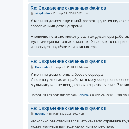
Re: Сохранение скачанных файлов
С
akaplenko
»
Пт мар 23, 2018 9:51 am
о
о
У меня на демостенде в майкрософт крутится видео с с
б
европейскими дата центрами.
щ
е
н
Я конечно не знаю, может у вас там дизайнеры работа
и
е
мультимедия на тонких клиентах. У нас как то не прин
использует ноутбуки или компьютеры.
Re: Сохранение скачанных файлов
С
Barvinok
»
Пт мар 23, 2018 10:54 am
о
о
У меня не демо-стенд, а боевые сервера.
б
И по итогу многих лет работы, я могу совершенно опр
щ
е
Мультимедиа - не всегда означает развлечение. Это мо
н
и
е
Последний раз редактировалось
Barvinok
Сб мар 24, 2018 10:08 am, 
Re: Сохранение скачанных файлов
С
godsha
»
Пт мар 23, 2018 10:57 am
о
о
несколько раз сталкивался, что какая-то страничка гр
б
может майнеры или еще какая кривая реклама.
щ