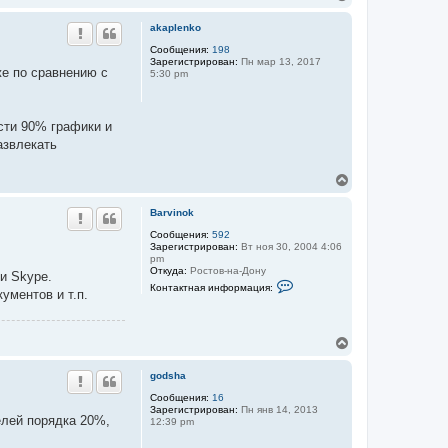
е
р
akaplenko
н
у
Сообщения:
198
Зарегистрирован:
Пн мар 13, 2017
т
же по сравнению с
5:30 pm
ь
с
я
к
сти 90% графики и
н
азвлекать
а
ч
а
В
л
е
у
р
Barvinok
н
у
Сообщения:
592
Зарегистрирован:
Вт ноя 30, 2004 4:06
т
pm
ь
Откуда:
Ростов-на-Дону
и Skype.
с
К
Контактная информация:
я
ументов и т.п.
о
к
н
т
н
а
а
В
к
ч
т
е
а
н
р
л
godsha
а
н
у
я
у
Сообщения:
16
и
Зарегистрирован:
Пн янв 14, 2013
т
н
елей порядка 20%,
12:39 pm
ь
ф
о
с