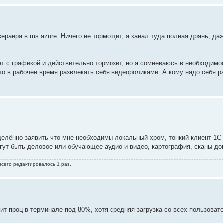
ераера в ms azure. Ничего не тормощит, а канал туда полная дрянь, да
ют с графикой и действительно тормозит, но я сомневаюсь в необходимо
ято в рабочее время развлекать себя видеороликами. А кому надо себя р
еделённо заявить что мне необходимы локальный хром, тонкий клиент 1С 
гут быть деловое или обучающее аудио и видео, картография, сканы док
всего редактировалось 1 раз.
узит проц в терминале под 80%, хотя средняя загрузка со всех пользоват