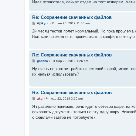
Идея отработала, сейчас отдам на тест юзверям, маты 
Re: Сохранение скачанных файлов
С
it@kydr
»
Вт сен 26, 2017 11:36 am
о
о
2й месяц тестов полет нормальный. Но пока проблема к
б
Все-таки возможность прописывать в конфиге сетевую
щ
е
н
и
е
Re: Сохранение скачанных файлов
С
godsha
»
Чт мар 22, 2018 1:26 pm
о
о
Ну очень не хватает работы с сетевой шарой, может в
б
их нельзя использовать?
щ
е
н
и
е
Re: Сохранение скачанных файлов
С
aka
»
Чт мар 22, 2018 3:25 pm
о
о
Я правильно понимаю: речь идёт о сетевой шаре, на к
б
сохранять документы только на эту одну шару. Никако
щ
е
с файлами завтра не потребуете?
н
и
е