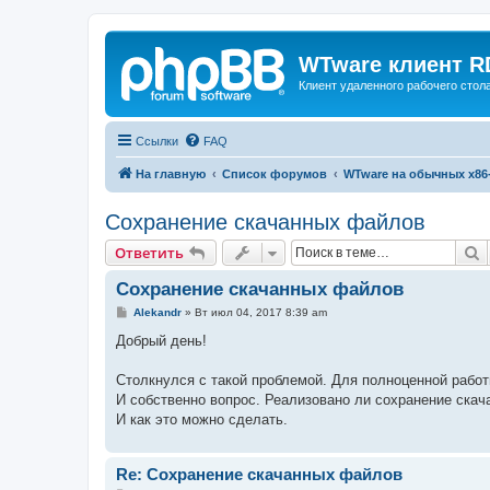
WTware клиент R
Клиент удаленного рабочего стола
Ссылки
FAQ
На главную
Список форумов
WTware на обычных x86
Сохранение скачанных файлов
П
Ответить
Сохранение скачанных файлов
С
Alekandr
»
Вт июл 04, 2017 8:39 am
о
о
Добрый день!
б
щ
е
Столкнулся с такой проблемой. Для полноценной работ
н
И собственно вопрос. Реализовано ли сохранение скач
и
е
И как это можно сделать.
Re: Сохранение скачанных файлов