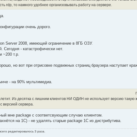
сть rdp, то намного удобнее организовывать работу на сервере.
да.
конфигурации очень дорого.
on Server 2008, имеющей ограничение в 8ГБ ОЗУ.
й. Сегодня - катастрофически нет.
 ~200 т.р.
орошо, но вот при отрисовке подвижных страниц браузера наступает крах
ынче - на 90% мультимедиа.
летит. Из десятка с лишним клиентов НИ ОДИН не использует версию такую же
с версией сервера.
ужный мне package с соответсвующим случаю клиентом.
махнётся на 1С) - не удалять старые package 1С из дистрибутива.
всего редактировалось 3 раза.