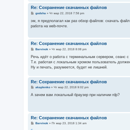
Re: Сохранение скачанных файлов
С
godsha
»
Чт мар 22, 2018 7:58 pm
о
о
эм, я предполагал как раз обзор файлов: скачать фай
б
работа на web-почте.
щ
е
н
и
е
Re: Сохранение скачанных файлов
С
Barvinok
»
Чт мар 22, 2018 8:08 pm
о
о
Речь идёт о работа с терминальным сервером, сеанс с 
б
Т.е. работая с локальным хромом пользователь должен
щ
е
Ну и печать, разумеется, будет не лишней.
н
и
е
Re: Сохранение скачанных файлов
С
akaplenko
»
Чт мар 22, 2018 9:02 pm
о
о
А зачем вам локальный браузер при наличии rdp?
б
щ
е
н
и
е
Re: Сохранение скачанных файлов
С
Barvinok
»
Пт мар 23, 2018 1:34 am
о
о