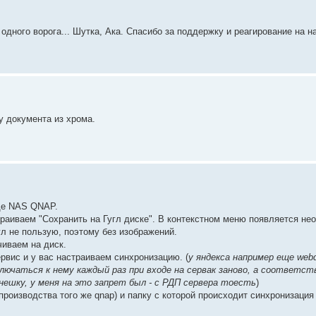
 одного ворога... Шутка, Ака. Спасибо за поддержку и реагирование на на
у документа из хрома.
де NAS QNAP.
раиваем "Сохранить на Гугл диске". В контекстном меню появляется не
гл не пользую, поэтому без изображений.
чиваем на диск.
рвис и у вас настраиваем синхронизацию. (
у яндекса например еще web
лючаться к нему каждый раз при входе на сервак заново, а соответс
нешку, у меня на это запрет был - с РДП сервера тоесть
)
производства того же qnap) и папку с которой происходит синхронизация