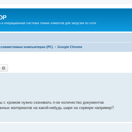
DP
 и операционная система тонких клиентов для загрузки по сети
-совместимых компьютерах (PC)
Google Chrome
оиск
Расширенный поиск
ы с хромом нужно скачивать n-ое количество документов.
анных материалов на какой-нибудь шаре на сервере например?