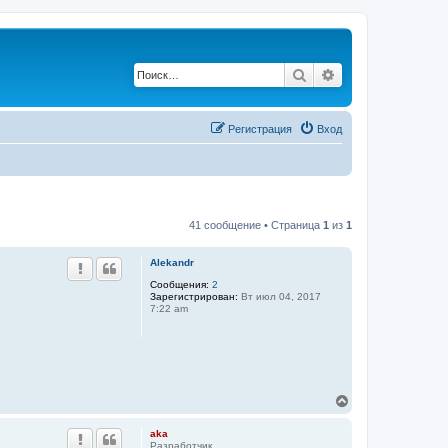
Поиск
Расширенный по
Регистрация
Вход
41 сообщение • Страница
1
из
1
Alekandr
Сообщения:
2
Зарегистрирован:
Вт июл 04, 2017
7:22 am
В
е
р
aka
н
Разработчик