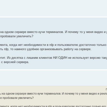
на одном сераере вместо кучи терминалов. И почему то у меня видео и
 пробовали увеличить?
иента, когда нет необходимости в rdp и пользователю достаточно только
ть rdp, то намного удобнее организовывать работу на сервере.
етит. Из десятка с лишним клиентов НИ ОДИН не использует версию таку
 с версией сервера.
 на одном сераере вместо кучи терминалов. И почему то у меня видео и рек
не пробовали увеличить?
лиента, когда нет необходимости в rdp и пользователю достаточно только его