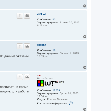
В
е
р
it@kydr
н
у
Сообщения:
55
Зарегистрирован:
Вт июн 20, 2017
т
6:28 am
ь
с
я
В
к
е
н
р
а
godsha
н
ч
у
Сообщения:
16
а
Зарегистрирован:
Пн янв 14, 2013
т
л
RDP данные указаны,
12:39 pm
ь
у
с
я
В
к
е
н
р
а
aka
н
ч
Разработчик
у
а
т
л
 прописать в хроме
ь
у
Сообщения:
12239
оводник для работы
с
Зарегистрирован:
Ср окт 01, 2003
я
12:06 am
к
Откуда:
Роcсия, Тольятти
н
К
Контактная информация:
о
а
н
ч
В
т