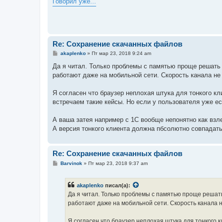
Говорил уже...
б
щ
е
н
и
е
Re: Сохранение скачанных файлов
С
akaplenko
»
Пт мар 23, 2018 9:24 am
о
о
Да я читал. Только проблемы с памятью проще решать 
б
работают даже на мобильной сети. Скорость канала не
щ
е
н
Я согласен что браузер неплохая штука для тонкого кл
и
е
встречаем такие кейсы. Но если у пользователя уже ес
А ваша затея например с 1С вообще непонятно как взл
А версия тонкого клиента должна пбсолютно совпадать
Re: Сохранение скачанных файлов
С
Barvinok
»
Пт мар 23, 2018 9:37 am
о
о
б
akaplenko
писал(а):
щ
е
Да я читал. Только проблемы с памятью проще решать
н
работают даже на мобильной сети. Скорость канала 
и
е
Я согласен что браузер неплохая штука для тонкого к