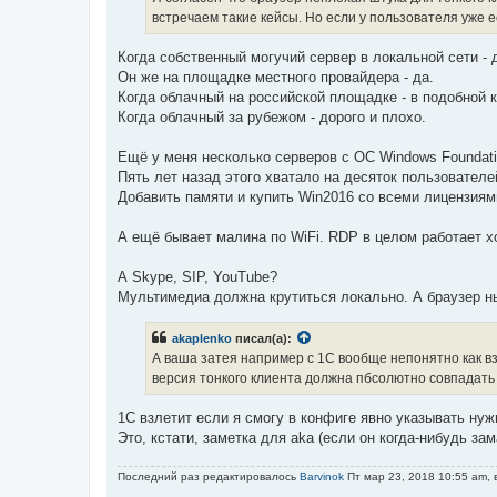
встречаем такие кейсы. Но если у пользователя уже е
Когда собственный могучий сервер в локальной сети - 
Он же на площадке местного провайдера - да.
Когда облачный на российской площадке - в подобной 
Когда облачный за рубежом - дорого и плохо.
Ещё у меня несколько серверов с ОС Windows Foundati
Пять лет назад этого хватало на десяток пользователе
Добавить памяти и купить Win2016 со всеми лицензиями
А ещё бывает малина по WiFi. RDP в целом работает х
А Skype, SIP, YouTube?
Мультимедиа должна крутиться локально. А браузер н
akaplenko
писал(а):
А ваша затея например с 1С вообще непонятно как вз
версия тонкого клиента должна пбсолютно совпадать 
1С взлетит если я смогу в конфиге явно указывать н
Это, кстати, заметка для aka (если он когда-нибудь за
Последний раз редактировалось
Barvinok
Пт мар 23, 2018 10:55 am, 