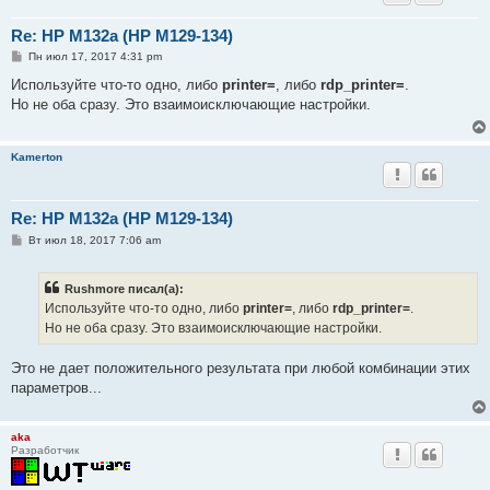
Re: HP M132a (HP M129-134)
С
Пн июл 17, 2017 4:31 pm
о
о
Используйте что-то одно, либо
printer=
, либо
rdp_printer=
.
б
Но не оба сразу. Это взаимоисключающие настройки.
щ
е
н
и
Kamerton
е
Re: HP M132a (HP M129-134)
С
Вт июл 18, 2017 7:06 am
о
о
б
Rushmore писал(а):
щ
е
Используйте что-то одно, либо
printer=
, либо
rdp_printer=
.
н
Но не оба сразу. Это взаимоисключающие настройки.
и
е
Это не дает положительного результата при любой комбинации этих
параметров...
aka
Разработчик