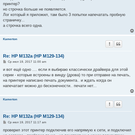
е
принтер?
н
но строчка больше не появляется.
и
е
Лог который я приложил, там было 3 попытки напечатать пробную
страничку...
а строчка всего одна.
Kamerton
Re: HP M132a (HP M129-134)
С
Ср июл 19, 2017 11:00 am
о
о
и вот ещё одно .... если я выбираю классически драйвера для этой
б
серии - которые встроены в винду (дрова) то при отправке на печать,
щ
е
на принтере написано печать документа.. и ждать когда он
н
напечатает можно до бесконечности.. печати нет...
и
е
Kamerton
Re: HP M132a (HP M129-134)
С
Ср июл 19, 2017 11:17 am
о
о
проверил этот принтер подключив его напрямую к сети, и подключил
б