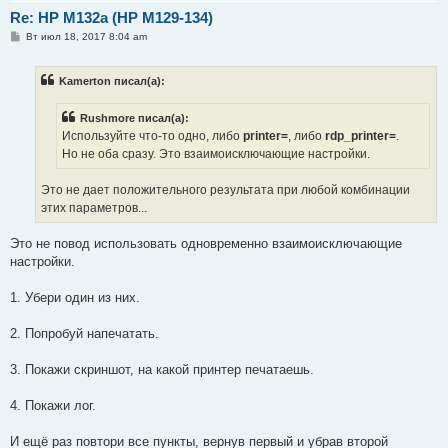
Re: HP M132a (HP M129-134)
С
Вт июл 18, 2017 8:04 am
о
о
б
Kamerton писал(а):
щ
е
н
Rushmore писал(а):
и
е
Используйте что-то одно, либо
printer=
, либо
rdp_printer=
.
Но не оба сразу. Это взаимоисключающие настройки.
Это не дает положительного результата при любой комбинации
этих параметров...
Это не повод использовать одновременно взаимоисключающие
настройки.
1. Убери один из них.
2. Попробуй напечатать.
3. Покажи скриншот, на какой принтер печатаешь.
4. Покажи лог.
И ещё раз повтори все пункты, вернув первый и убрав второй