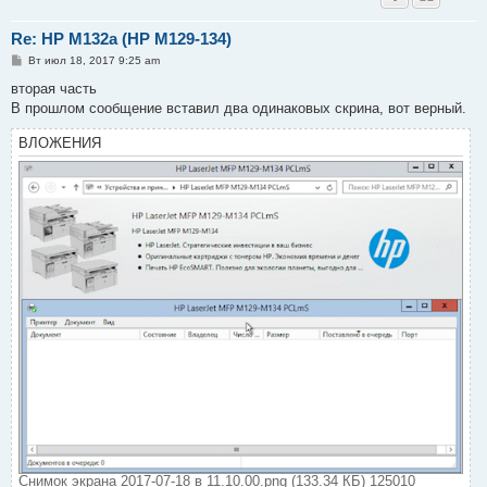
Re: HP M132a (HP M129-134)
С
Вт июл 18, 2017 9:25 am
о
о
вторая часть
б
В прошлом сообщение вставил два одинаковых скрина, вот верный.
щ
е
н
ВЛОЖЕНИЯ
и
е
Снимок экрана 2017-07-18 в 11.10.00.png (133.34 КБ) 125010