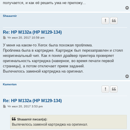
получается, и как её решить ума не приложу...
Shaaarnir
Re: HP M132a (HP M129-134)
С
Чт июл 20, 2017 10:59 am
о
о
У меня на каком-то Xerox была похожая проблема.
б
Проблема была в картридже. Картридж был перезаправлен и стоял
щ
е
неоригинальный чип. Как я понял драйвер принтера проверяет
н
оригинальность картриджа (наверное, во время печати первой
и
е
страницы), а потом отключает прием заданий.
Вылечилось заменой картриджа на оригинал.
Kamerton
Re: HP M132a (HP M129-134)
С
Чт июл 20, 2017 3:53 pm
о
о
б
Shaaarnir писал(а):
щ
е
Вылечилось заменой картриджа на оригинал.
н