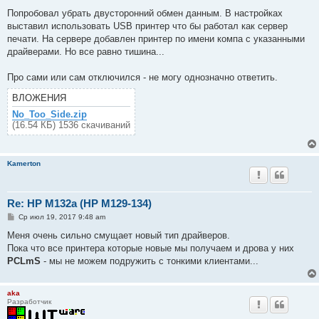
о
о
Попробовал убрать двусторонний обмен данным. В настройках
б
выставил использовать USB принтер что бы работал как сервер
щ
е
печати. На сервере добавлен принтер по имени компа с указанными
н
драйверами. Но все равно тишина...
и
е
Про сами или сам отключился - не могу однозначно ответить.
ВЛОЖЕНИЯ
No_Too_Side.zip
(16.54 КБ) 1536 скачиваний
Kamerton
Re: HP M132a (HP M129-134)
С
Ср июл 19, 2017 9:48 am
о
о
Меня очень сильно смущает новый тип драйверов.
б
Пока что все принтера которые новые мы получаем и дрова у них
щ
е
PCLmS
- мы не можем подружить с тонкими клиентами...
н
и
е
aka
Разработчик