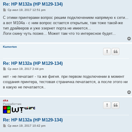
Re: HP M132a (HP M129-134)
С
Ср июл 19, 2017 12:51 pm
о
о
С этими принтерами вопрос решим подключением напрямую к сети...
б
а вот М104а - с ним вопрос остается открытым, там тоже такой-же
щ
е
тип драйверов и уже эзернет порта не имеется...
н
Логи скину чуть позже... Может там что то интересное будет...
и
е
Kamerton
Re: HP M132a (HP M129-134)
С
Ср июл 19, 2017 2:44 pm
о
о
нет - не печатает - та же фигня. при первом подключении в момент
б
создания принтера, тестовая страничка печатается, а после этого ни
щ
е
в какую не печатается..
н
и
е
aka
Разработчик
Re: HP M132a (HP M129-134)
С
Ср июл 19, 2017 10:42 pm
о