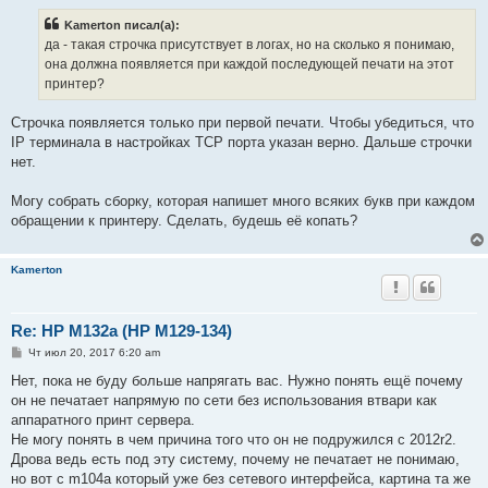
о
б
Kamerton писал(а):
щ
е
да - такая строчка присутствует в логах, но на сколько я понимаю,
н
она должна появляется при каждой последующей печати на этот
и
е
принтер?
Строчка появляется только при первой печати. Чтобы убедиться, что
IP терминала в настройках TCP порта указан верно. Дальше строчки
нет.
Могу собрать сборку, которая напишет много всяких букв при каждом
обращении к принтеру. Сделать, будешь её копать?
Kamerton
Re: HP M132a (HP M129-134)
С
Чт июл 20, 2017 6:20 am
о
о
Нет, пока не буду больше напрягать вас. Нужно понять ещё почему
б
он не печатает напрямую по сети без использования втвари как
щ
е
аппаратного принт сервера.
н
Не могу понять в чем причина того что он не подружился с 2012r2.
и
е
Дрова ведь есть под эту систему, почему не печатает не понимаю,
но вот с m104a который уже без сетевого интерфейса, картина та же