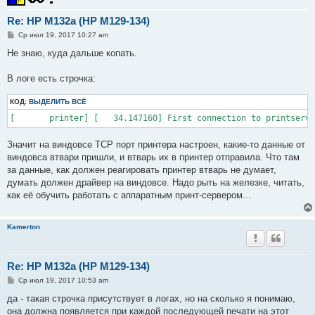
Re: HP M132a (HP M129-134)
С
Ср июл 19, 2017 10:27 am
о
о
Не знаю, куда дальше копать.
б
щ
е
В логе есть строчка:
н
и
КОД:
е
ВЫДЕЛИТЬ ВСЁ
[       printer] [   34.147160] First connection to printserve
Значит на виндовсе TCP порт принтера настроен, какие-то данные от
виндовса втвари пришли, и втварь их в принтер отправила. Что там
за данные, как должен реагировать принтер втварь не думает,
думать должен драйвер на виндовсе. Надо рыть на железке, читать,
как её обучить работать с аппаратным принт-сервером...
Kamerton
Re: HP M132a (HP M129-134)
С
Ср июл 19, 2017 10:53 am
о
о
да - такая строчка присутствует в логах, но на сколько я понимаю,
б
она должна появляется при каждой последующей печати на этот
щ