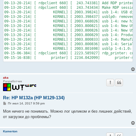
09-13-20-214| [ rdpclient 660] [  243.743381] Add RDP printer 
09-13-20-214| [ rdpclient 660] [  243.743434] Make RDP session
09-13-20-214| [        KERNEL] [ 2003.398241] usb 1-4: USB dis
09-13-20-214| [        KERNEL] [ 2003.398437] usblp0: removed

09-13-20-214| [        KERNEL] [ 2003.668026] usb 1-4: new hig
09-13-20-214| [        KERNEL] [ 2003.800821] usb 1-4: New USB
09-13-20-214| [        KERNEL] [ 2003.800826] usb 1-4: New USB
09-13-20-214| [        KERNEL] [ 2003.800829] usb 1-4: Product
09-13-20-214| [        KERNEL] [ 2003.800833] usb 1-4: Manufac
09-13-20-214| [        KERNEL] [ 2003.800836] usb 1-4: SerialN
09-13-20-214| [        KERNEL] [ 2003.801698] usblp 1-4:1.0: u
09-15-06-384| [ rdpclient 660] [ 2223.585927] rdp_printer: con
09-15-16-838| [       printer] [ 2234.042099]       printer-ma
aka
Разработчик
Re: HP M132a (HP M129-134)
С
Пт июл 14, 2017 9:59 pm
о
о
Моя ничего не понимать. Можно лог целиком и без лишних действий,
б
от загрузки до проблемы?
щ
е
н
и
Kamerton
е