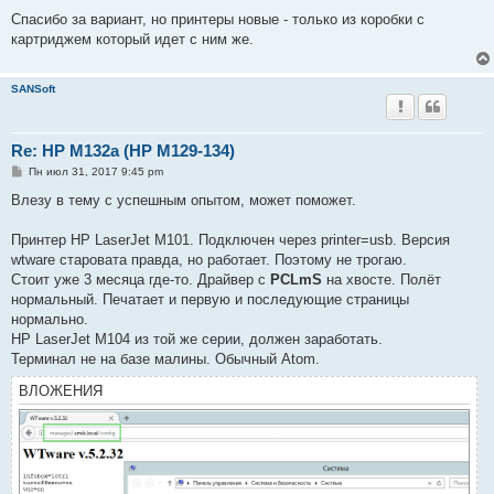
и
е
Спасибо за вариант, но принтеры новые - только из коробки с
картриджем который идет с ним же.
SANSoft
Re: HP M132a (HP M129-134)
С
Пн июл 31, 2017 9:45 pm
о
о
Влезу в тему с успешным опытом, может поможет.
б
щ
е
Принтер HP LaserJet M101. Подключен через printer=usb. Версия
н
wtware старовата правда, но работает. Поэтому не трогаю.
и
е
Стоит уже 3 месяца где-то. Драйвер с
PCLmS
на хвосте. Полёт
нормальный. Печатает и первую и последующие страницы
нормально.
HP LaserJet М104 из той же серии, должен заработать.
Терминал не на базе малины. Обычный Atom.
ВЛОЖЕНИЯ