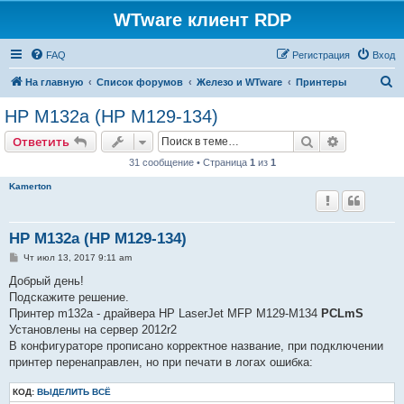
WTware клиент RDP
FAQ
Регистрация
Вход
П
На главную
Список форумов
Железо и WTware
Принтеры
о
HP M132a (HP M129-134)
и
Поиск
Расширен
Ответить
с
31 сообщение • Страница
1
из
1
к
Kamerton
HP M132a (HP M129-134)
С
Чт июл 13, 2017 9:11 am
о
о
Добрый день!
б
Подскажите решение.
щ
е
Принтер m132a - драйвера HP LaserJet MFP M129-M134
PCLmS
н
Установлены на сервер 2012r2
и
е
В конфигураторе прописано корректное название, при подключении
принтер перенаправлен, но при печати в логах ошибка:
КОД:
ВЫДЕЛИТЬ ВСЁ