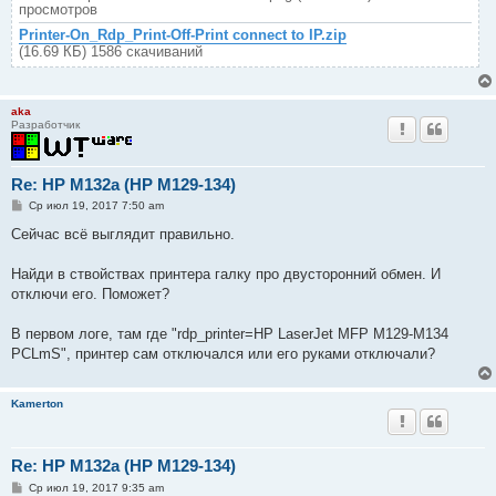
просмотров
Printer-On_Rdp_Print-Off-Print connect to IP.zip
(16.69 КБ) 1586 скачиваний
aka
Разработчик
Re: HP M132a (HP M129-134)
С
Ср июл 19, 2017 7:50 am
о
о
Сейчас всё выглядит правильно.
б
щ
е
Найди в ствойствах принтера галку про двусторонний обмен. И
н
отключи его. Поможет?
и
е
В первом логе, там где "rdp_printer=HP LaserJet MFP M129-M134
PCLmS", принтер сам отключался или его руками отключали?
Kamerton
Re: HP M132a (HP M129-134)
С
Ср июл 19, 2017 9:35 am