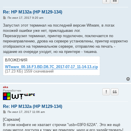
Re: HP M132a (HP M129-134)
С
Пн июл 17, 2017 9:20 am
о
о
Запустил этот терминал на последней версии Wtware, в логах
б
похожей ошибки уже нет, прикладываю лог.
щ
е
Перезагрузил терминал, принтер подключен, поключается по
н
перенаправлению, дрова на сервере установлены, принтер корректно
и
е
отобразился на терминальном сервере, отправляю на печать -
задание из очереди уходит, но на принтере - тишина.
ВЛОЖЕНИЯ
WTware_00.18.F3.BD.D8.7C_2017-07-17_11-14-13.zip
(17.23 КБ) 1559 скачиваний
aka
Разработчик
Re: HP M132a (HP M129-134)
С
Пн июл 17, 2017 11:06 am
о
о
[Сарказм]
б
В этом конфиге не хватает строчки "usb=03F0:622A". Это же ещё
щ
е
один метод доступа к тому же принтеру, надо и его задействовать!