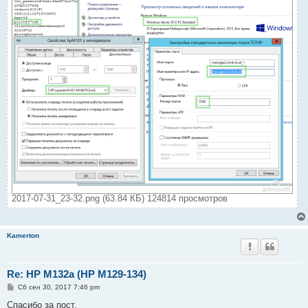
2017-07-31_23-32.png (63.84 КБ) 124814 просмотров
Kamerton
Re: HP M132a (HP M129-134)
С
Сб сен 30, 2017 7:46 pm
о
о
Спасибо за пост.