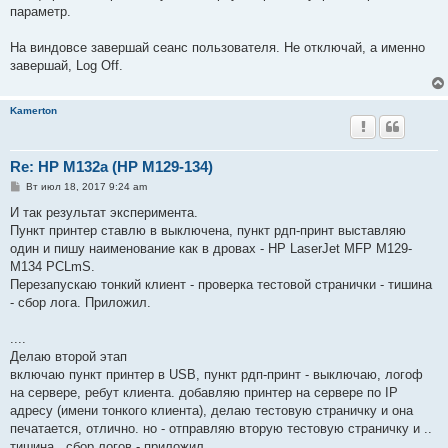
параметр.
На виндовсе завершай сеанс пользователя. Не отключай, а именно
завершай, Log Off.
Kamerton
Re: HP M132a (HP M129-134)
С
Вт июл 18, 2017 9:24 am
о
о
И так результат эксперимента.
б
Пункт принтер ставлю в выключена, пункт рдп-принт выставляю
щ
е
один и пишу наименование как в дровах - HP LaserJet MFP M129-
н
M134 PCLmS.
и
е
Перезапускаю тонкий клиент - проверка тестовой странички - тишина
- сбор лога. Приложил.
....
Делаю второй этап
включаю пункт принтер в USB, пункт рдп-принт - выключаю, логоф
на сервере, ребут клиента. добавляю принтер на сервере по IP
адресу (имени тонкого клиента), делаю тестовую страничку и она
печатается, отлично. но - отправляю вторую тестовую страничку и ..
тишина.. сбор логов - приложил.