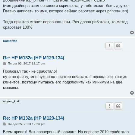
добавление rdp_printer=HP LaserJet M101-M106 PCLmS
щ
е
(имя драйвера взял со своего скриншота, у тебя может быть другое.
н
Главно написать то имя, которое сейчас работает через printer=usb)
и
е
Тогда принтер станет персональным. Раз дрова работают, то метод
сработает 100%
Kamerton
Re: HP M132a (HP M129-134)
С
Пн окт 02, 2017 12:17 pm
о
о
Пробовал так - не сработало!
б
ну и по факту, мне нужно на принтер печатать с нескольких тонких
щ
е
клиентов. поэтому пытаюсь его подключить как минимум на две
н
машины.
и
е
artyom_krsk
Re: HP M132a (HP M129-134)
С
Пн дек 25, 2023 12:56 pm
о
о
Всем привет! Вот проверенный вариант. На сервере 2019 сработало.
б