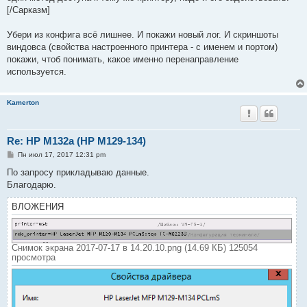
н
[/Сарказм]
и
е
Убери из конфига всё лишнее. И покажи новый лог. И скриншоты
виндовса (свойства настроенного принтера - с именем и портом)
покажи, чтоб понимать, какое именно перенаправление
используется.
Kamerton
Re: HP M132a (HP M129-134)
С
Пн июл 17, 2017 12:31 pm
о
о
По запросу прикладываю данные.
б
Благодарю.
щ
е
н
ВЛОЖЕНИЯ
и
е
Снимок экрана 2017-07-17 в 14.20.10.png (14.69 КБ) 125054
просмотра