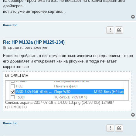
на сервере - проблема та же.. не печатает ни с каким вариантами
щ
е
драйверов...
н
вот это уже интереснее картина...
и
е
Kamerton
Re: HP M132a (HP M129-134)
С
Ср июл 19, 2017 12:01 pm
о
о
Если его добавить в систему с автоматическим определением - то он
б
его добавляет и отображает как на рисунке, и тогда печатает
щ
е
корректно все:
н
и
ВЛОЖЕНИЯ
е
Снимок экрана 2017-07-19 в 14.00.13.png (14.98 КБ) 124987
просмотров
Kamerton