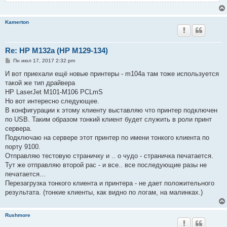
Kamerton
Re: HP M132a (HP M129-134)
С
Пн июл 17, 2017 2:32 pm
о
о
И вот приехали ещё новые принтеры - m104a там тоже используется
б
такой же тип драйвера
щ
е
HP LaserJet M101-M106 PCLmS
н
Но вот интересно следующее.
и
е
В конфигурации к этому клиенту выставляю что принтер подключен
по USB. Таким образом тонкий клиент будет служить в роли принт
сервера.
Подключаю на сервере этот принтер по имени тонкого клиента по
порту 9100.
Отправляю тестовую страничку и .. о чудо - страничка печатается.
Тут же отправляю второй рас - и все.. все последующие разы не
печатается...
Перезагрузка тонкого клиента и принтера - не дает положительного
результата. (тонкие клиенты, как видно по логам, на малинках.)
Rushmore