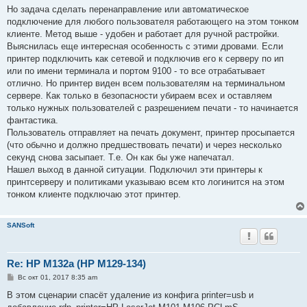
б
Но задача сделать перенаправление или автоматическое
щ
е
подключение для любого пользователя работающего на этом тонком
н
клиенте. Метод выше - удобен и работает для ручной растройки.
и
е
Выяснилась еще интересная особенность с этими дровами. Если
принтер подключить как сетевой и подключив его к серверу по ип
или по имени терминала и портом 9100 - то все отрабатывает
отлично. Но принтер виден всем пользователям на терминальном
сервере. Как только в безопасности убираем всех и оставляем
только нужных пользователей с разрешением печати - то начинается
фантастика.
Пользователь отправляет на печать документ, принтер просыпается
(что обычно и должно предшествовать печати) и через несколько
секунд снова засыпает. Т.е. Он как бы уже напечатал.
Нашел выход в данной ситуации. Подключил эти принтеры к
принтсерверу и политиками указываю всем кто логинится на этом
тонком клиенте подключаю этот принтер.
SANSoft
Re: HP M132a (HP M129-134)
С
Вс окт 01, 2017 8:35 am
о
о
В этом сценарии спасёт удаление из конфига printer=usb и
б