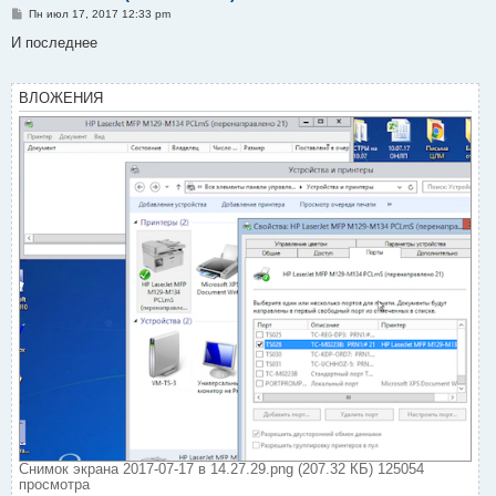
С
Пн июл 17, 2017 12:33 pm
о
о
И последнее
б
щ
е
н
ВЛОЖЕНИЯ
и
е
Снимок экрана 2017-07-17 в 14.27.29.png (207.32 КБ) 125054
просмотра