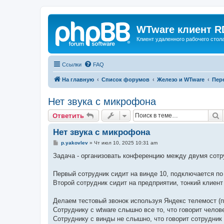
WTware клиент R
Клиент удаленного рабочего стола
Ссылки
FAQ
На главную
Список форумов
Железо и WTware
Пер
Нет звука с микрофона
П
Ответить
Нет звука с микрофона
С
p.yakovlev
»
Чт июл 10, 2025 10:31 am
о
о
Задача - организовать конференцию между двумя сотр
б
щ
е
Первый сотрудник сидит на винде 10, подключается по 
н
Второй сотрудник сидит на предприятии, тонкий клиент 
и
е
Делаем тестовый звонок используя Яндекс телемост (
Сотруднику с wtware слышно все то, что говорит челов
Сотруднику с винды не слышно, что говорит сотрудник 