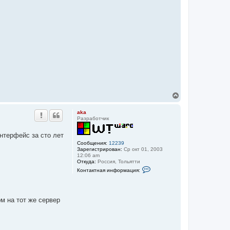
В
е
р
aka
н
Разработчик
у
т
нтерфейс за сто лет
ь
Сообщения:
12239
с
Зарегистрирован:
Ср окт 01, 2003
я
12:06 am
к
Откуда:
Роcсия, Тольятти
н
К
Контактная информация:
о
а
н
ч
т
а
а
л
к
ом на тот же сервер
у
т
н
а
я
и