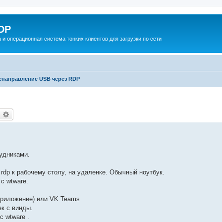
DP
 и операционная система тонких клиентов для загрузки по сети
енаправление USB через RDP
оиск
Расширенный поиск
удниками.
rdp к рабочему столу, на удаленке. Обычный ноутбук.
с wtware.
приложение) или VK Teams
ек с винды.
с wtware .