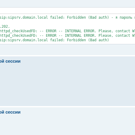
sip:sipsrv.domain.local failed: Forbidden (Bad auth) - я пароль н
202.

httpd_checkUsedFD: -- ERROR -- INTERNAL ERROR. Please, contact WT
httpd_checkUsedFD: -- ERROR -- INTERNAL ERROR. Please, contact WT
ой сессии
ой сессии