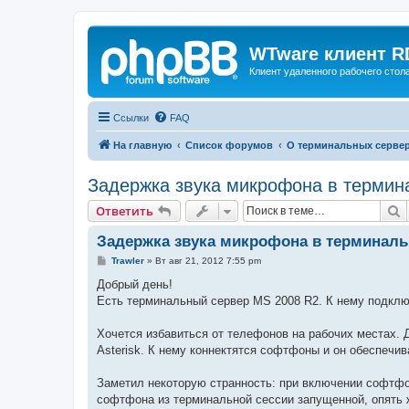
WTware клиент R
Клиент удаленного рабочего стола
Ссылки
FAQ
На главную
Список форумов
О терминальных серве
Задержка звука микрофона в термин
П
Ответить
Задержка звука микрофона в терминаль
С
Trawler
»
Вт авг 21, 2012 7:55 pm
о
о
Добрый день!
б
Есть терминальный сервер MS 2008 R2. К нему подклю
щ
е
н
Хочется избавиться от телефонов на рабочих местах. 
и
е
Asterisk. К нему коннектятся софтфоны и он обеспечи
Заметил некоторую странность: при включении софтфон
софтфона из терминальной сессии запущенной, опять же