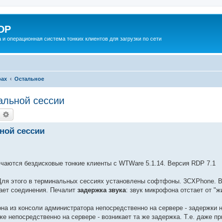
DP
 и операционная система тонких клиентов для загрузки по сети
рах
Остальное
альной сессии
оиск
Расширенный поиск
ной сессии
чаются бездисковые тонкие клиенты с WTWare 5.1.14. Версия RDP 7.1
Для этого в терминальных сессиях установлены софтфоны. 3CXPhone. В 
вает соединения. Печалит
задержка звука
: звук микрофона отстает от "жи
а из консоли администратора непосредственно на сервере - задержки 
 непосредственно на сервере - возникает та же задержка. Т.е. даже при