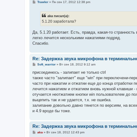
С
Trawler
»
Пн сен 17, 2012 12:38 pm
о
о
б
aka писал(а):
щ
е
5.1.20 заработала?
н
и
е
Да, 5.1.20 работает. Есть, правда, какая-то странность
легко лечится несколькими нажатиями подряд.
Спасибо.
Re: Задержка звука микрофона в терминальн
С
Soft_warrior
»
Вт сен 18, 2012 9:12 am
о
о
присоединюсь - залипает не только ctrl
б
также часто "залипает" еще "win" при переключени-пер
щ
е
часто при нажатии и отжатии еще до конца отработки п
н
лечится нажатием и отжатием вновь нужной клавиши - 
и
е
отучается неотжатием кнопки win пользователем до пол
выцепить так и не удается, т.к. не ошибка.
залипание довольно давно тянется по версиям, на всех
и 4.9 вроде бы тоже.
Re: Задержка звука микрофона в терминальн
С
aka
»
Вт сен 18, 2012 12:43 pm
о