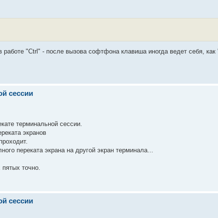
 в работе "Ctrl" - после вызова софтфона клавиша иногда ведет себя, как
ой сессии
екате терминальной сессии.
ереката экранов
проходит.
ного переката экрана на другой экран терминала...
 пятых точно.
ой сессии