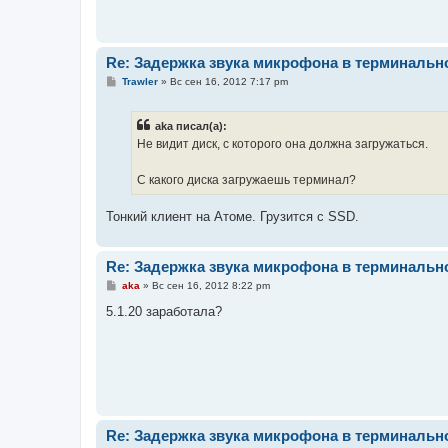
е
Re: Задержка звука микрофона в терминальн
С
Trawler
»
Вс сен 16, 2012 7:17 pm
о
о
б
aka писал(а):
щ
е
Не видит диск, с которого она должна загружаться.
н
и
е
С какого диска загружаешь терминал?
Тонкий клиент на Атоме. Грузится с SSD.
Re: Задержка звука микрофона в терминальн
С
aka
»
Вс сен 16, 2012 8:22 pm
о
о
5.1.20 заработала?
б
щ
е
н
и
е
Re: Задержка звука микрофона в терминальн