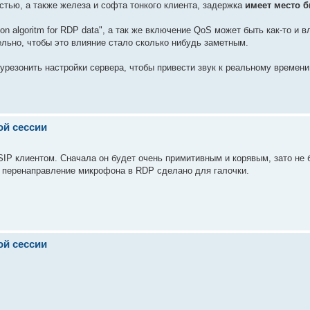
остью, а также железа и софта тонкого клиента, задержка
имеет место 
sion algoritm for RDP data", а так же включение QoS может быть как-то и 
льно, чтобы это влияние стало сколько нибудь заметным.
 урезонить настройки сервера, чтобы привести звук к реальному времени
ой сессии
IP клиентом. Сначала он будет очень примитивным и корявым, зато не 
, перенаправление микрофона в RDP сделано для галочки.
ой сессии