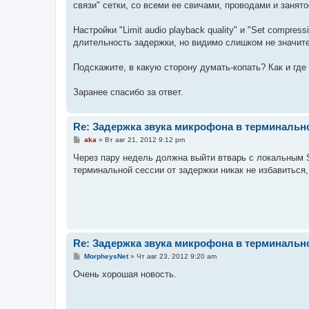
связи" сетки, со всеми ее свичами, проводами и занят
Настройки "Limit audio playback quality" и "Set compres
длительность задержки, но видимо слишком не значите
Подскажите, в какую сторону думать-копать? Как и где
Заранее спасибо за ответ.
Re: Задержка звука микрофона в терминальн
С
aka
»
Вт авг 21, 2012 9:12 pm
о
о
Через пару недель должна выйти втварь с локальным S
б
терминальной сессии от задержки никак не избавиться
щ
е
н
и
е
Re: Задержка звука микрофона в терминальн
С
MorpheysNet
»
Чт авг 23, 2012 9:20 am
о
о
Очень хорошая новость.
б
щ
е
н