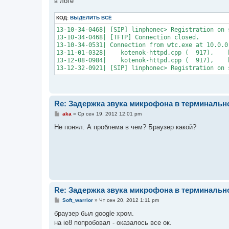
в логе
КОД:
ВЫДЕЛИТЬ ВСЁ
13-10-34-0468| [SIP] linphonec> Registration on 
13-10-34-0468| [TFTP] Connection closed. 

13-10-34-0531| Connection from wtc.exe at 10.0.0.
13-11-01-0328|    kotenok-httpd.cpp (  917),    
13-12-08-0984|    kotenok-httpd.cpp (  917),    
Re: Задержка звука микрофона в терминальн
С
aka
»
Ср сен 19, 2012 12:01 pm
о
о
Не понял. А проблема в чем? Браузер какой?
б
щ
е
н
и
е
Re: Задержка звука микрофона в терминальн
С
Soft_warrior
»
Чт сен 20, 2012 1:11 pm
о
о
браузер был google хром.
б
на ie8 попробовал - оказалось все ок.
щ