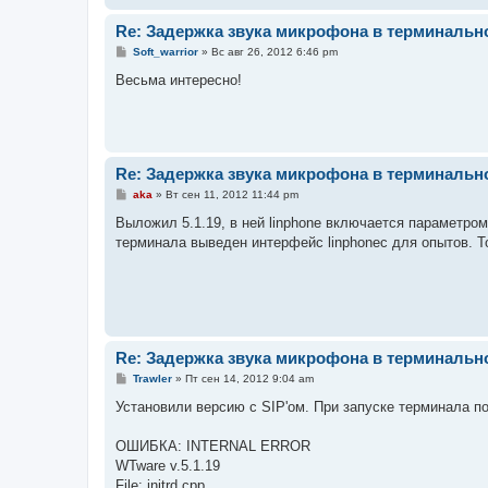
и
е
Re: Задержка звука микрофона в терминальн
С
Soft_warrior
»
Вс авг 26, 2012 6:46 pm
о
о
Весьма интересно!
б
щ
е
н
и
е
Re: Задержка звука микрофона в терминальн
С
aka
»
Вт сен 11, 2012 11:44 pm
о
о
Выложил 5.1.19, в ней linphone включается параметро
б
терминала выведен интерфейс linphonec для опытов. То
щ
е
н
и
е
Re: Задержка звука микрофона в терминальн
С
Trawler
»
Пт сен 14, 2012 9:04 am
о
о
Установили версию с SIP'ом. При запуске терминала п
б
щ
е
ОШИБКА: INTERNAL ERROR
н
WTware v.5.1.19
и
е
File: initrd.cpp