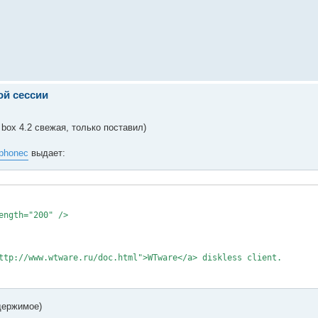
ой сессии
l box 4.2 свежая, только поставил)
inphonec
выдает:
ngth="200" />

ttp://www.wtware.ru/doc.html">WTware</a> diskless client.

одержимое)