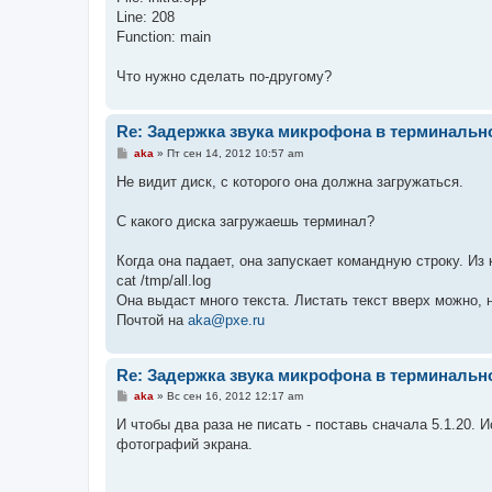
Line: 208
Function: main
Что нужно сделать по-другому?
Re: Задержка звука микрофона в терминальн
С
aka
»
Пт сен 14, 2012 10:57 am
о
о
Не видит диск, с которого она должна загружаться.
б
щ
е
С какого диска загружаешь терминал?
н
и
е
Когда она падает, она запускает командную строку. Из
cat /tmp/all.log
Она выдаст много текста. Листать текст вверх можно, 
Почтой на
aka@pxe.ru
Re: Задержка звука микрофона в терминальн
С
aka
»
Вс сен 16, 2012 12:17 am
о
о
И чтобы два раза не писать - поставь сначала 5.1.20. 
б
фотографий экрана.
щ
е
н
и