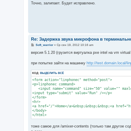
о
Точно, залипает. Будет исправлено.
б
щ
е
н
и
е
Re: Задержка звука микрофона в терминальн
С
Soft_warrior
»
Ср сен 19, 2012 10:16 am
о
о
версия 5.1.20 (грузится виртуалка pxe intel на vm virtua
б
щ
е
при попытке зайти на машинку
http://test.domain.local/l
н
и
е
КОД:
ВЫДЕЛИТЬ ВСЁ
<form action="linphonec" method="post">

<p>linphonec command> 

   <input name="command" size="50" value="" maxle
<input type="submit" value="Run" /></p<

</form>

<hr>

<a href="/">Home</a>&nbsp;&nbsp;&nbsp;<a href="h
</body>

тоже самое для /amixer-contents (только там другое с